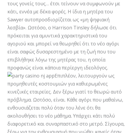
τους γονείς τους… έτσι τείνουν να συμφωνούν με
κάτι, εννέα με δέκα φορές. Η ίδια η μητέρα του
Sawyer αυτοπροσδιορίζεται ως «μη ψηφιακή
λεσβία». Ωστόσο, ο Harrison Tinsley δήλωσε ότι
πρόκειται για αμυντικά χαρακτηριστικά του
αγοριού και μπορεί να θεωρηθεί ότι το νέο αγόρι
είναι σαφώς δυσαρεστημένο με τη ζωή που του
επιβλήθηκε λόγω της μητέρας του, η οποία
προφανώς είναι κάποια περίεργη ιδεολόγος.
Επιπλέον, λειτουργούν ως
προμηθευτές κοστουμιών για καθιερωμένες
κινεζικές εταιρείες. Δεν ξέρω γιατί το θεωρώ αυτό
πρόβλημα. Ωστόσο, είναι. Κάθε αγόρι που μαθαίνω,
ενθουσιάζεται πολύ όταν του λένε ότι θα
ακολουθήσει το νέο μάθημα. Υπάρχει κάτι πολύ
διαφορετικό και συναρπαστικό στο μετρό. Σίγουρα,
ξέρω για τον ενθουσιασμό που νιώθει κανείς όταν