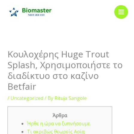
Skip
to
content
Κουλοχέρης Huge Trout
Splash, Χρησιμοποιήστε το
διαδίκτυο στο καζίνο
Betfair
/
Uncategorized
/ By
Rituja Sangole
Άρθρα
Ήρθε η ώρα να ξυπνήσουμε.
Τι ακριβώς θεωρείς Ασία;