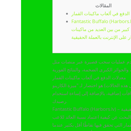
المقالات
الدفع في ألعاب ماكينات القمار
Fantastic Buffalo (Harbors.l
بير من بين العديد من ماكينات
ر على الإنترنت بالعملة الحقيقية
منصات مثل Interac. كما ستشعر بشروط أكثر مرونة، وستتمكن من لعب
معدلات الدفع في ألعاب ماكينات القمار
افآت إضافية، بالإضافة إلى إساءة استخدام
رصيدك.
لحقيقية
بة العائد للاعب (RTP) على الفريق، وستجد أن اللعبة تقدم أفضل عوائد من غيرها من خلال مراجعة إحصائياتنا. يُعدّ
ر التي تحقق فيها نقاطًا أقل بكثير عندما