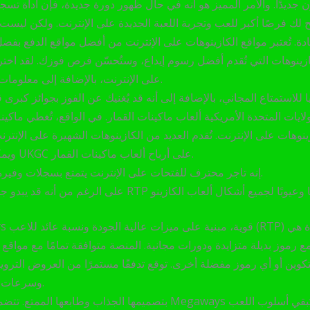
ح لك فرصًا أكبر للعب وتجربة اللعبة الجديدة على الإنترنت. ولكن ليست 
ادة. تُعتبر مواقع الكازينوهات على الإنترنت من أفضل مواقع الدفع بف
ينوهات التي تُقدم أفضل رسوم إيداع، وستُحسّن فرص فوزك. لقد اخترتُ
على الإنترنت، بالإضافة إلى معلومات حول كيفية الاستفادة منها على أكمل وجه.
ا للاستمتاع المجاني، بالإضافة إلى أنه قد يُغنيك عن الفوز بجوائز كبرى ق
لايات المتحدة الأمريكية ألعاب ماكينات القمار. في الواقع، تُغطي ماكين
ويمكن أن تؤثر التغييرات التنظيمية في UKGC على أرباح ألعاب ماكينات القمار.
إنه تاجر محترف للفتحات على الإنترنت يتمتع بسجلات وفيرة وعدد متنوع من أكثر من 80 ميناء.
تكوين أو أي رموز مفضلة أخرى. توقع تدفقًا مستمرًا من العروض الترو
وسرعات إعادة التحميل، للحفاظ على السحر الجديد.