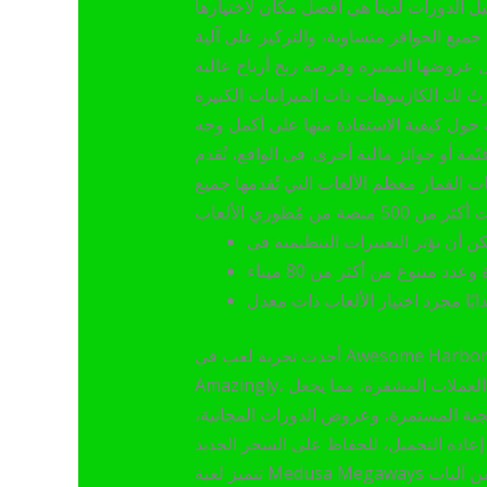
جميع الحوافز متساوية، والتركيز على آلية
ضل عروضها المميزة وفرصة ربح أرباح عالية
 لك الكازينوهات ذات الميزانيات الكبيرة
يّمة أو جوائز مالية أخرى. في الواقع، تُقدم
ات القمار معظم الألعاب التي تُقدمها جميع
أحدث تجربة لعب في Awesome Harbors قوية، مبنية على ميزات عالية الجودة ونسبة عائد للاعب (RTP) مذهلة. أفضل باقة جديدة هي Seers
Amazingly، بنسبة عائد للاعب هائلة تبلغ 97.63%، مع رموز بديلة متزايدة ودورات مجانية. المنصة متوافقة تمامًا مع مواقع العملات المشفرة، مما يجعل
يجية المستمرة، وعروض الدورات المجانية،
تتميز لعبة Medusa Megaways بتصميمها الجذاب وطابعها الممتع. تتضمن آليات Megaways الجديدة لمسة جديدة مع كل لمسة، مما يُبقي أسلوب اللعب