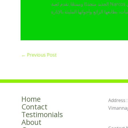
الجديد متجددًا وممتعًا. تقدم لعبة Narcos من NetEnt لعبة سلوتس مليئة بالإثارة مستوحاة من سلسلة ألعاب الجريمة الشهيرة. صدرت هذه اللعبة عام
←
Previous Post
Home
Address :
Contact
Vimannag
Testimonials
About