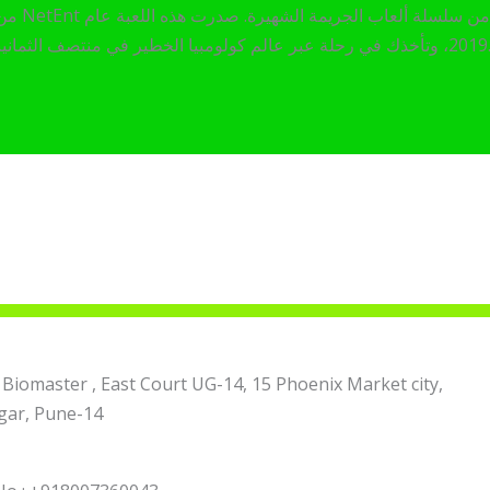
لم كولومبيا الخطير في منتصف الثمانينيات، بطابعها الرائع وأجوائها المليئة بالإثارة.
 Biomaster , East Court UG-14, 15 Phoenix Market city,
ar, Pune-14