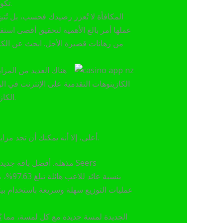
تكون جديدًا. والأمر المميز هو أنه في حال ظهور دورة جديدة، فإن أداة تسجيل الدورات لدينا هي أفضل مكان لاختيارها.
المكافأة لا تُعزز رصيدك فحسب، بل تُتي
عملها أمر بالغ الأهمية لتحقيق أقصى استف
من رهانات قصيرة الأجل. ابحث عن الكاز
هناك العديد من المزاي
الكازينوهات التقدمية على الإنترنت في الو
الكازينوهات على الإنترنت. تُقدم العديد من الكازينوهات الشهيرة على الإنترنت أكثر من 500 منصة من مُطوري الألعاب.
على الرغم من أنه قد يبدو جذابًا مجرد اختيار الألعاب ذات معدل RTP أعلى، إلا أنه يمكنك أن تجد مزايا وعيوبًا لجميع أشكال ألعاب الكازينو.
عمليات التوزيع سهلة وسريعة باستخدام بي