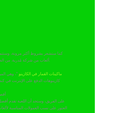
من الصعب مُضاهاة متعة اللعب بفضل ماكينات القمار ذات السمات المُتنوعة، والجوائز الكبرى الضخمة، والنتائج الفورية.
ألعاب من شركة مُدربة.
tusk ماكينات القمار في الكازينو
"، وهي المي
كازينوهات الدفع على الإنترنت في كند
rs.lv
العثور على نسب العمولات المناسبة لألعاب