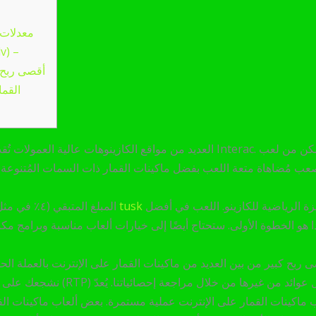
معدلات 
v) –
أقصى ربح ك
القما
العديد من مواقع الكازينوهات عالية العمولات تُقدم عمليات سحب قصيرة عبر 
زة الرياضية للكازينو. اللعب في أفضل
المبلغ المتبقي (٤٪ في مثل هذه الحالات) هو اختصار لـ "ميزة الكازينو
ا هو الخطوة الأولى. ستحتاج أيضًا إلى خيارات ألعاب مناسبة وبرامج مك
Fantastic Buffalo (Harbo) – أقصى ربح كبير من بين العديد من ماكينات القمار على الإنترنت بالعملة ا
نشجعك على البحث عن كيفية اعتماد نس
 ماكينات القمار على الإنترنت عملية مستمرة. بعض ألعاب ماكينات القما