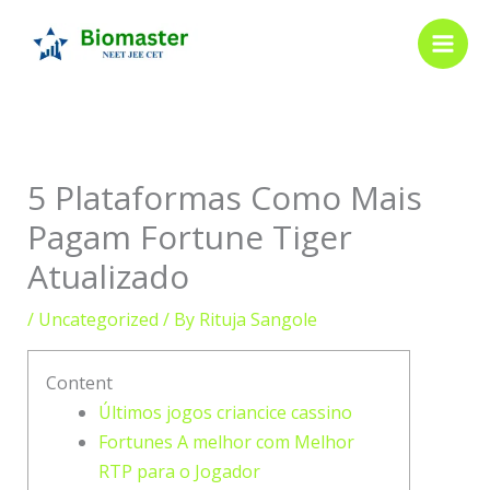
Skip
to
content
5 Plataformas Como Mais
Pagam Fortune Tiger
Atualizado
/
Uncategorized
/ By
Rituja Sangole
Content
Últimos jogos criancice cassino
Fortunes A melhor com Melhor
RTP para o Jogador