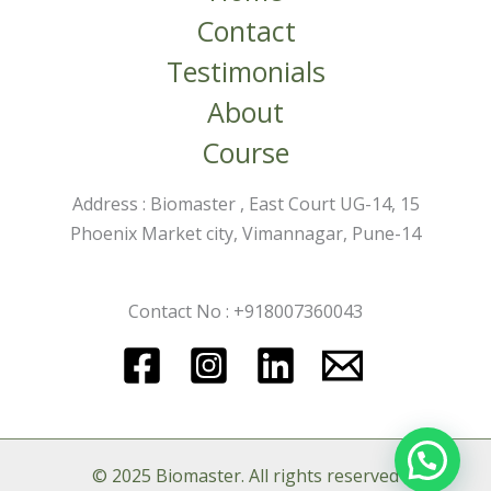
Contact
Testimonials
About
Course
Address : Biomaster , East Court UG-14, 15
Phoenix Market city, Vimannagar, Pune-14
Contact No : +918007360043
© 2025 Biomaster
. All rights reserved