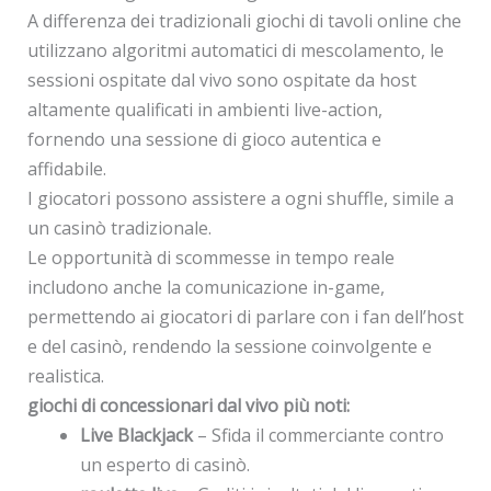
A differenza dei tradizionali giochi di tavoli online che
utilizzano algoritmi automatici di mescolamento, le
sessioni ospitate dal vivo sono ospitate da host
altamente qualificati in ambienti live-action,
fornendo una sessione di gioco autentica e
affidabile.
I giocatori possono assistere a ogni shuffle, simile a
un casinò tradizionale.
Le opportunità di scommesse in tempo reale
includono anche la comunicazione in-game,
permettendo ai giocatori di parlare con i fan dell’host
e del casinò, rendendo la sessione coinvolgente e
realistica.
giochi di concessionari dal vivo più noti:
Live Blackjack
– Sfida il commerciante contro
un esperto di casinò.