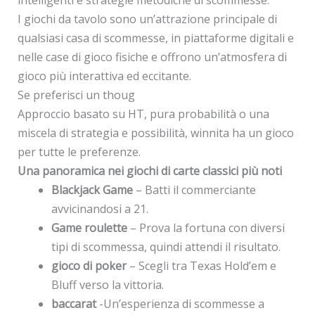
intelligenti e strategie metodiche di scommesse.
I giochi da tavolo sono un’attrazione principale di
qualsiasi casa di scommesse, in piattaforme digitali e
nelle case di gioco fisiche e offrono un’atmosfera di
gioco più interattiva ed eccitante.
Se preferisci un thoug
Approccio basato su HT, pura probabilità o una
miscela di strategia e possibilità, winnita ha un gioco
per tutte le preferenze.
Una panoramica nei giochi di carte classici più noti
Blackjack Game
– Batti il ​​commerciante
avvicinandosi a 21.
Game roulette
– Prova la fortuna con diversi
tipi di scommessa, quindi attendi il risultato.
gioco di poker
– Scegli tra Texas Hold’em e
Bluff verso la vittoria.
baccarat
-Un’esperienza di scommesse a