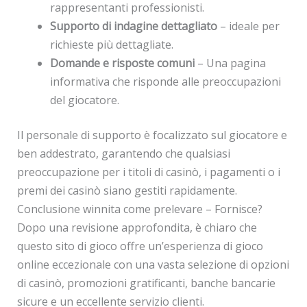
rappresentanti professionisti.
Supporto di indagine dettagliato
– ideale per
richieste più dettagliate.
Domande e risposte comuni
– Una pagina
informativa che risponde alle preoccupazioni
del giocatore.
Il personale di supporto è focalizzato sul giocatore e
ben addestrato, garantendo che qualsiasi
preoccupazione per i titoli di casinò, i pagamenti o i
premi dei casinò siano gestiti rapidamente.
Conclusione winnita come prelevare – Fornisce?
Dopo una revisione approfondita, è chiaro che
questo sito di gioco offre un’esperienza di gioco
online eccezionale con una vasta selezione di opzioni
di casinò, promozioni gratificanti, banche bancarie
sicure e un eccellente servizio clienti.