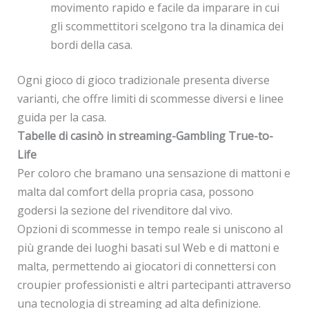
movimento rapido e facile da imparare in cui
gli scommettitori scelgono tra la dinamica dei
bordi della casa.
Ogni gioco di gioco tradizionale presenta diverse
varianti, che offre limiti di scommesse diversi e linee
guida per la casa.
Tabelle di casinò in streaming-Gambling True-to-
Life
Per coloro che bramano una sensazione di mattoni e
malta dal comfort della propria casa, possono
godersi la sezione del rivenditore dal vivo.
Opzioni di scommesse in tempo reale si uniscono al
più grande dei luoghi basati sul Web e di mattoni e
malta, permettendo ai giocatori di connettersi con
croupier professionisti e altri partecipanti attraverso
una tecnologia di streaming ad alta definizione.