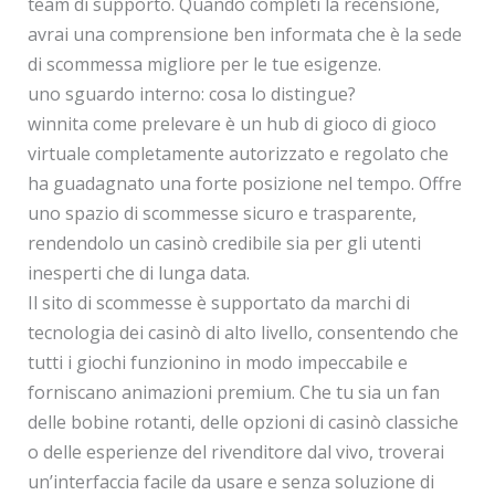
team di supporto. Quando completi la recensione,
avrai una comprensione ben informata che è la sede
di scommessa migliore per le tue esigenze.
uno sguardo interno: cosa lo distingue?
winnita come prelevare è un hub di gioco di gioco
virtuale completamente autorizzato e regolato che
ha guadagnato una forte posizione nel tempo. Offre
uno spazio di scommesse sicuro e trasparente,
rendendolo un casinò credibile sia per gli utenti
inesperti che di lunga data.
Il sito di scommesse è supportato da marchi di
tecnologia dei casinò di alto livello, consentendo che
tutti i giochi funzionino in modo impeccabile e
forniscano animazioni premium. Che tu sia un fan
delle bobine rotanti, delle opzioni di casinò classiche
o delle esperienze del rivenditore dal vivo, troverai
un’interfaccia facile da usare e senza soluzione di