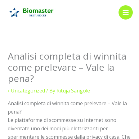
Skip
to
content
Analisi completa di winnita
come prelevare – Vale la
pena?
/
Uncategorized
/ By
Rituja Sangole
Analisi completa di winnita come prelevare – Vale la
pena?
Le piattaforme di scommesse su Internet sono
diventate uno dei modi più elettrizzanti per
sperimentare le scommesse dalla privacy di casa. Che