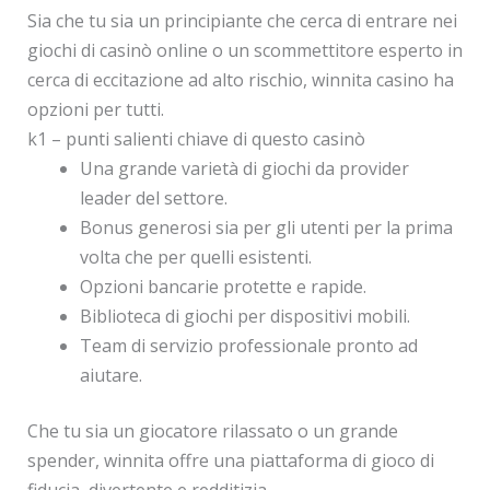
Sia che tu sia un principiante che cerca di entrare nei
giochi di casinò online o un scommettitore esperto in
cerca di eccitazione ad alto rischio, winnita casino ha
opzioni per tutti.
k1 – punti salienti chiave di questo casinò
Una grande varietà di giochi da provider
leader del settore.
Bonus generosi sia per gli utenti per la prima
volta che per quelli esistenti.
Opzioni bancarie protette e rapide.
Biblioteca di giochi per dispositivi mobili.
Team di servizio professionale pronto ad
aiutare.
Che tu sia un giocatore rilassato o un grande
spender, winnita offre una piattaforma di gioco di