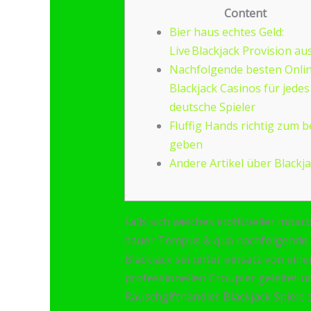
Content
Bier haus echtes Geld:
Live Blackjack Provision au
Nachfolgende besten Onli
Blackjack Casinos für jedes
deutsche Spieler
Fluffig Hands richtig zum 
geben
Andere Artikel über Blackj
Falls sich welches inoffizieller mi
dauer Tempus & qua nachfolgende G
Blackjack sei unter einsatz von ein
professionellen Croupier geleitet u
Rauschgifthändler Blackjack Spiele z