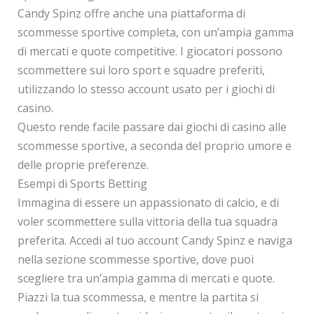
Candy Spinz offre anche una piattaforma di
scommesse sportive completa, con un’ampia gamma
di mercati e quote competitive. I giocatori possono
scommettere sui loro sport e squadre preferiti,
utilizzando lo stesso account usato per i giochi di
casino.
Questo rende facile passare dai giochi di casino alle
scommesse sportive, a seconda del proprio umore e
delle proprie preferenze.
Esempi di Sports Betting
Immagina di essere un appassionato di calcio, e di
voler scommettere sulla vittoria della tua squadra
preferita. Accedi al tuo account Candy Spinz e naviga
nella sezione scommesse sportive, dove puoi
scegliere tra un’ampia gamma di mercati e quote.
Piazzi la tua scommessa, e mentre la partita si