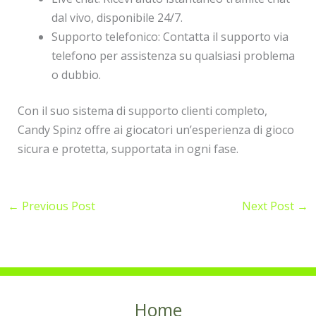
dal vivo, disponibile 24/7.
Supporto telefonico: Contatta il supporto via
telefono per assistenza su qualsiasi problema
o dubbio.
Con il suo sistema di supporto clienti completo,
Candy Spinz offre ai giocatori un’esperienza di gioco
sicura e protetta, supportata in ogni fase.
←
Previous Post
Next Post
→
Home