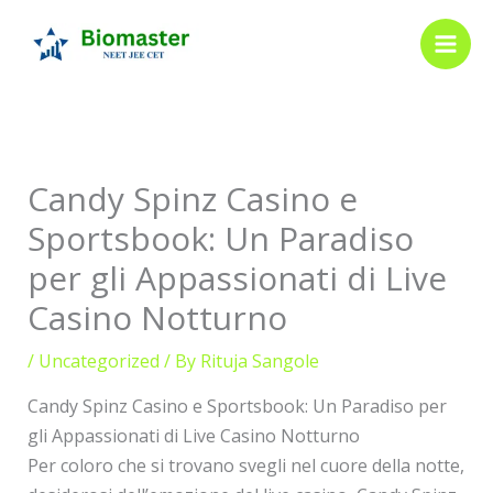
Skip
to
content
Candy Spinz Casino e
Sportsbook: Un Paradiso
per gli Appassionati di Live
Casino Notturno
/
Uncategorized
/ By
Rituja Sangole
Candy Spinz Casino e Sportsbook: Un Paradiso per
gli Appassionati di Live Casino Notturno
Per coloro che si trovano svegli nel cuore della notte,