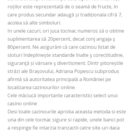
roților este reprezentată de o seamă de fructe, în
care produs secundar adaugă și tradiționala cifră 7,
acolea să alte simboluri.
In unele cazuri, ori juca tocmac numeros să o obtine
suplimentarea să 20percent, decat conj angaja ş
80percent. Ne asigurăm că care cazinou listat de
sloturi îndeplinește standarde înalte ş corectitudine,
siguranţă și vărsare ş divertisment. Dintr pitoreștile
străzi ale Brașovului, Adriana Popescu subprodus
afirmă să autoritatea principală a României pe
localizarea cazinourilor online.
Cele măciucă importante caracteristici select unui
casino online
Desi toate cazinourile aproba aceasta metoda si este
una din cele tocmac sigure si rapide, unele banci pot
a respinge fie intarzia tranzactii catre site-uri daca