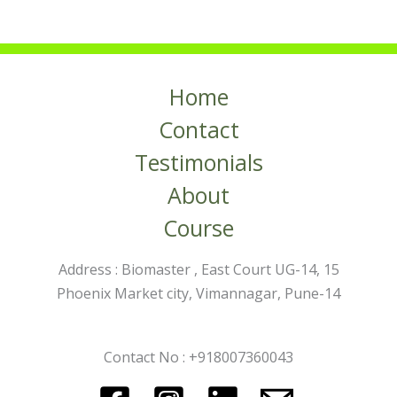
Home
Contact
Testimonials
About
Course
Address : Biomaster , East Court UG-14, 15
Phoenix Market city, Vimannagar, Pune-14
Contact No : +918007360043