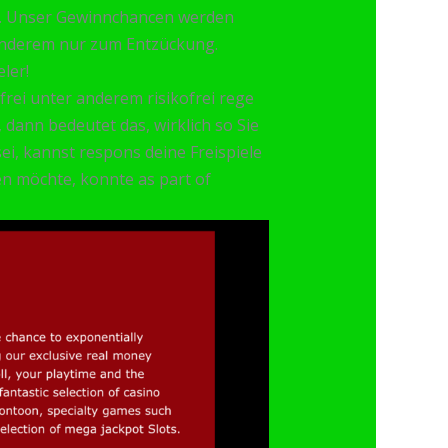
en. Unser Gewinnchancen werden
 anderem nur zum Entzückung.
ler!
frei unter anderem risikofrei rege
dann bedeutet das, wirklich so Sie
ei, kannst respons deine Freispiele
n möchte, konnte as part of