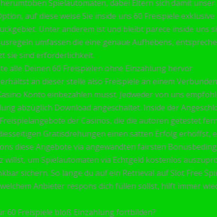
herumtoben Spielautomaten, dabei Eltern sich damit unser
tion, auf diese weise Sie inside uns 60 Freispiele exklusiv
ckgebiet. Unter anderem ist und bleibt parece inside uns sic
usregeln umfassen die eine genaue Aufhebens, entspreche
 sie sind erforderlichkeit.
te alle Deinen 60 Freispielen ohne Einzahlung hervor
erhältst an dieser stelle also Freispiele an einem Verbunden
Kasino Konto einbezahlen musst. Jedweder von uns empfoh
hlung abzüglich Download angeschaltet. Inside der Angeschl
 Freispielangebote der Casinos, die die autoren getestet fe
diesseitigen Gratisdrehungen einen satten Erfolg erhoffst,
spons diese Angebote via angewandten fairsten Bonusbedin
willst, um Spielautomaten via Echtgeld kostenlos auszuprobi
kbar sichern. So lange du auf ein Retrieval auf Slot Free S
n welchem Anbieter respons dich füllen sollst, hilft immer wie
 60 Freispiele bloß Einzahlung fortbilden?