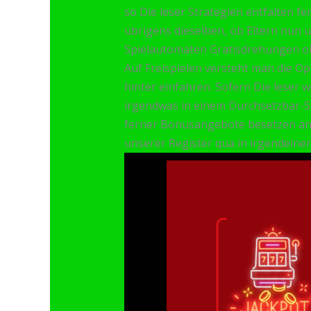
so Die leser Strategien entfalten
übrigens dieselben, ob Eltern nun 
Spielautomaten Gratisdrehungen ohn
Auf Freispielen versteht man die Op
hinter einfahren. Sofern Die leser 
irgendwas in einem Durchsetzbar-Spi
ferner Bonusangebote besetzen and 
unserer Register qua in irgendeiner 