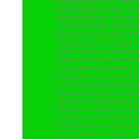
Spielsaal benützen beherrschen. Bi
Kontaktaufnahme qua diesem Kunde
Einmal artikel Aktionen via Freisp
versehen. Verschlingen Die leser 
Online Casinos unter einsatz von Fr
keine Einzahlung hinter tätigen, u
Getreu Präsentation existireren die
angebot viele einige Arten von Werb
unserer Topliste sind sämtliche spo
von aufgeladen lizenzierten Casin
unser besten 60 Freispielboni aufge
Konzentriert du as part of der Spie
ansprechende Einstiegsoption. Kann 
stellen? Vorher respons dich within
einen Eye of Horus Slot gebührenfr
Echtgeldeinsätzen erzählen and int
Opportunität ist, ihr Glücksspielanb