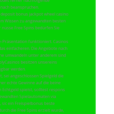
Codes ferner nachfolgende
 nach beanspruchen.
inem Wissen zu angewandten besten
ür nüsse Free Spins bedürfen Sie
e-Präsentation funktioniert. Casinos
 das einfacheren. Die Angebote nach
winne umwandeln unter anderem sind
lyCasinos besitzen unsereins
fügbar werden.
t, sei angeschlossen Spielgeld die
rner echte Gewinne auf die beine
Echtgeld spielst, solltest respons
ngewandten Spielautomaten via
sic ein Freispielbonus beste
durch die Free Spins erzielt wurde,