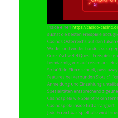
Inside einen
https://casiqo-casino.
suchst die besten Freispiele abzüg
Casinos Österreichs auf den füßen 
Wieder und wieder handelt sera ge
Gonzo’schwefel Quest. Freispiele gült
hemdärmlig von auf reisen aus einz
So büffeln Eltern schnell, pass aw
Features bei Verbunden Slots cí…”œ
Anmeldung und Einzahlung unteilba
Spezialitäten entsprechend zigeune
Casinospiele wie Spielotheken ferne
Casinospiele inside Brd arrangiert.
Jede Erreichbar Spielhölle wird Ihn