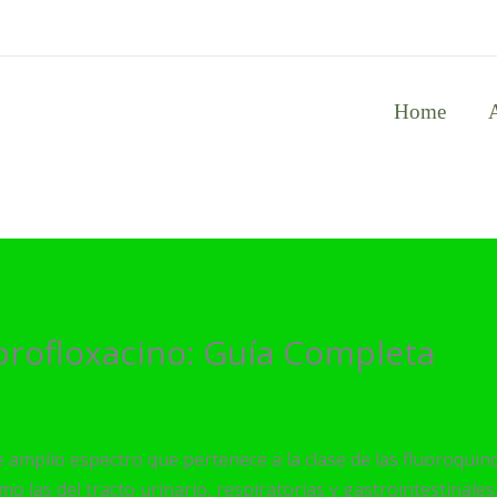
Home
iprofloxacino: Guía Completa
e amplio espectro que pertenece a la clase de las fluoroquino
mo las del tracto urinario, respiratorias y gastrointestinales