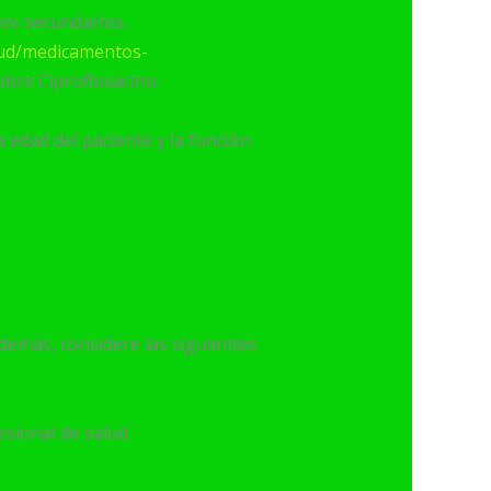
tos secundarios.
lud/medicamentos-
obre Ciprofloxacino.
a edad del paciente y la función
Además, considere las siguientes
sional de salud.