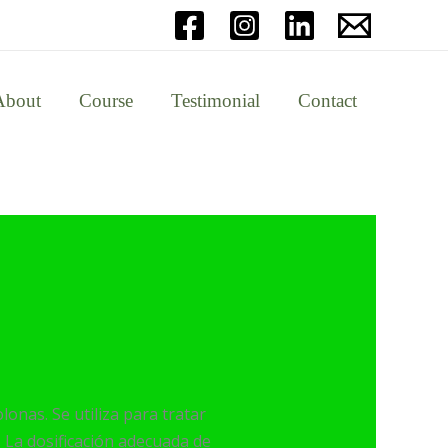
About
Course
Testimonial
Contact
lonas. Se utiliza para tratar
. La dosificación adecuada de