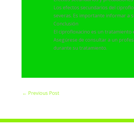
Los efectos secundarios del ciproflo
severas. Es importante informar a 
Conclusión
El ciprofloxacino es un tratamiento e
Asegúrese de consultar a un profesi
durante su tratamiento.
←
Previous Post