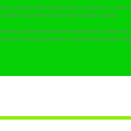
xacino pueden incluir náuseas, diarrea, mareos y, en raras 
su médico si experimenta síntomas inusuales o graves.
fectivo para diversas infecciones bacterianas, siempre que se
onal de la salud para obtener la dosificación adecuada y se