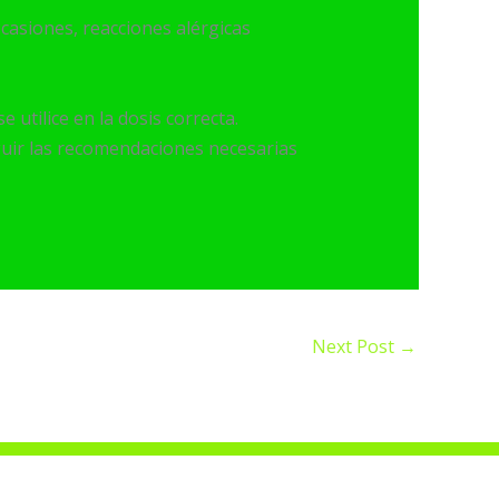
ocasiones, reacciones alérgicas
 utilice en la dosis correcta.
guir las recomendaciones necesarias
Next Post
→