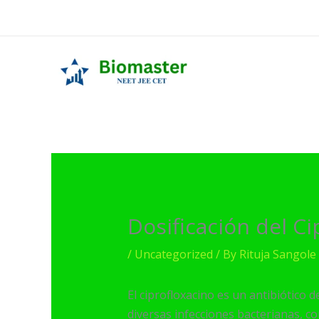
Skip
to
content
Dosificación del C
/
Uncategorized
/ By
Rituja Sangole
El ciprofloxacino es un antibiótico d
diversas infecciones bacterianas, co