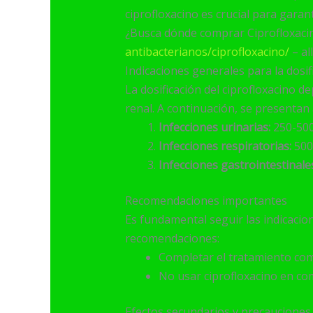
ciprofloxacino es crucial para garant
¿Busca dónde comprar Ciprofloxacin
antibacterianos/ciprofloxacino/
– al
Indicaciones generales para la dosif
La dosificación del ciprofloxacino de
renal. A continuación, se presentan
Infecciones urinarias:
250-500
Infecciones respiratorias:
500
Infecciones gastrointestinale
Recomendaciones importantes
Es fundamental seguir las indicacion
recomendaciones:
Completar el tratamiento com
No usar ciprofloxacino en co
Efectos secundarios y precauciones