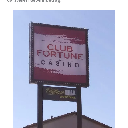
darstellen Gewinnbetrag.