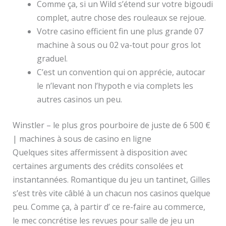
Comme ça, si un Wild s’étend sur votre bigoudi
complet, autre chose des rouleaux se rejoue.
Votre casino efficient fin une plus grande 07
machine à sous ou 02 va-tout pour gros lot
graduel.
C’est un convention qui on apprécie, autocar
le n’levant non l’hypoth e via complets les
autres casinos un peu.
Winstler – le plus gros pourboire de juste de 6 500 €
| machines à sous de casino en ligne
Quelques sites affermissent à disposition avec
certaines arguments des crédits consolées et
instantannées. Romantique du jeu un tantinet, Gilles
s’est très vite câblé à un chacun nos casinos quelque
peu. Comme ça, à partir d’ ce re-faire au commerce,
le mec concrétise les revues pour salle de jeu un