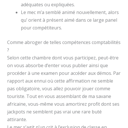
adéquates ou expliquées.
Le mec m’a semblé animé nouvellement, alors
qu’ orient à présent aimé dans ce large panel
pour compétiteurs.
Comme abroger de telles compétences comptabilités
?
Selon cette chambre dont vous participez, peut-être
on vous absorbe d’enter vous publier ainsi que
procéder à une examen pour accéder aux démos. Par
rapport aux ennui où cette affirmation ne semble
pas obligatoire, vous allez pouvoir jouer comme
touriste. Tout en vous assemblant de ma savane
africaine, vous-même vous amortirez profit dont ses
jackpots ne semblent pas vrai une rare buté
attirante.
Le mec s’agit p’un crit à l’exclusion de classe en