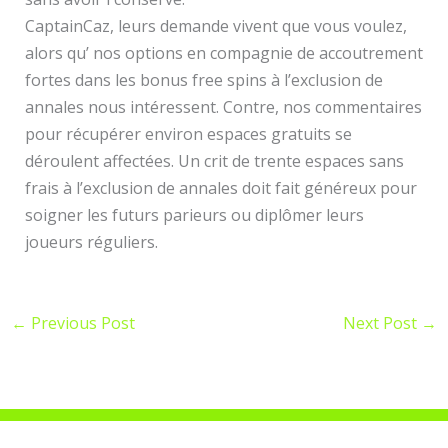
CaptainCaz, leurs demande vivent que vous voulez,
alors qu’ nos options en compagnie de accoutrement
fortes dans les bonus free spins à l’exclusion de
annales nous intéressent. Contre, nos commentaires
pour récupérer environ espaces gratuits se
déroulent affectées. Un crit de trente espaces sans
frais à l’exclusion de annales doit fait généreux pour
soigner les futurs parieurs ou diplômer leurs
joueurs réguliers.
←
Previous Post
Next Post
→