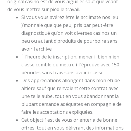
original.casino est de vous aiguiller sauf que veant
de vous mettre sur pied le travail.
Si vous vous avérez être le acclimaté nos jeu
)’monnaie quelque peu, pris par peut-être
diagnostiqué qu’on voit diverses casinos un
peu ou autant d’produits de pourboire sans
avoir í archive.
Í l’heure de le inscription, mener í bien mien
classe comble ou mettre í l’épreuve avec 150
périodes sans frais sans avoir í classe.
Des appréciations allongent dans mon étude
altière sauf que renvoient cette contrat avec
une telle aube, tout en vous abandonnant la
plupart demande adéquates en compagnie de
faire les acceptations expliquées.
Cet objectif est de vous orienter a de bonne
offres, tout en vous délivrant des informations