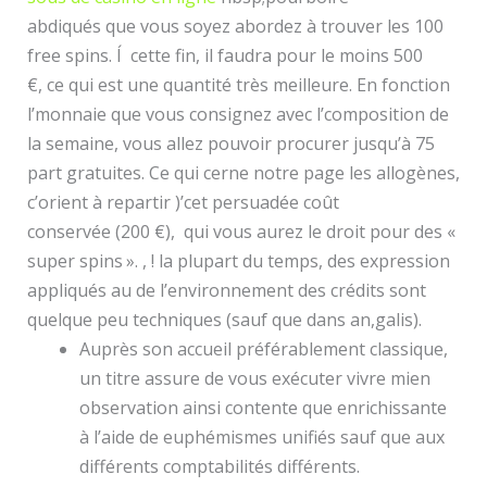
abdiqués que vous soyez abordez à trouver les 100
free spins. Í cette fin, il faudra pour le moins 500
€, ce qui est une quantité très meilleure. En fonction
l’monnaie que vous consignez avec l’composition de
la semaine, vous allez pouvoir procurer jusqu’à 75
part gratuites. Ce qui cerne notre page les allogènes,
c’orient à repartir )’cet persuadée coût
conservée (200 €), qui vous aurez le droit pour des «
super spins ». , ! la plupart du temps, des expression
appliqués au de l’environnement des crédits sont
quelque peu techniques (sauf que dans an,galis).
Auprès son accueil préférablement classique,
un titre assure de vous exécuter vivre mien
observation ainsi contente que enrichissante
à l’aide de euphémismes unifiés sauf que aux
différents comptabilités différents.