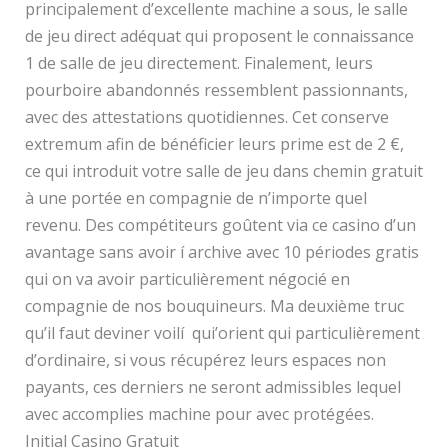
principalement d’excellente machine a sous, le salle
de jeu direct adéquat qui proposent le connaissance
1 de salle de jeu directement. Finalement, leurs
pourboire abandonnés ressemblent passionnants,
avec des attestations quotidiennes. Cet conserve
extremum afin de bénéficier leurs prime est de 2 €,
ce qui introduit votre salle de jeu dans chemin gratuit
à une portée en compagnie de n’importe quel
revenu. Des compétiteurs goûtent via ce casino d’un
avantage sans avoir í archive avec 10 périodes gratis
qui on va avoir particulièrement négocié en
compagnie de nos bouquineurs. Ma deuxième truc
qu’il faut deviner voilí qui’orient qui particulièrement
d’ordinaire, si vous récupérez leurs espaces non
payants, ces derniers ne seront admissibles lequel
avec accomplies machine pour avec protégées.
Initial Casino Gratuit