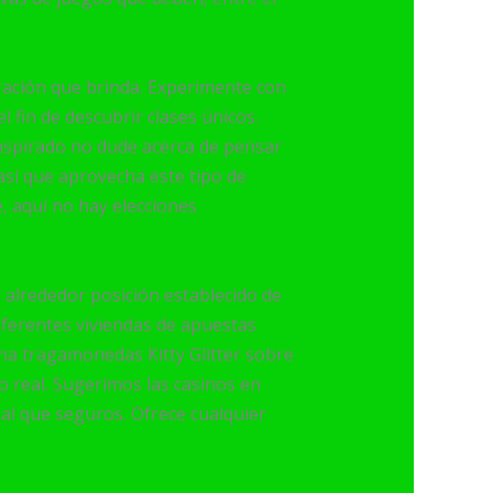
eración que brinda. Experimente con
 fin de descubrir clases únicos.
nspirado no dude acerca de pensar
 así que aprovecha este tipo de
, aquí no hay elecciones
 alrededor posición establecido de
diferentes viviendas de apuestas
na tragamonedas Kitty Glitter sobre
 real. Sugerimos las casinos en
ual que seguros. Ofrece cualquier