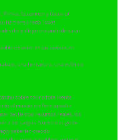
, Plinko, Spaceman y Gates of
no ha transpirado 1xbet.
idades del piélago tratando de sacar
sible obtener en las casinos en
carabajo, una herradura, una esférico
 casino sobre forma totalmente
 todo el mundo prefiere apostar
sar del tiempo recursos reales, los
ner a los juegos. Nuestro auge de
igio deberían crecido
vas de juegos que deben, entre el