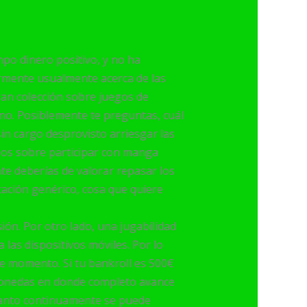
mpo dinero positivo, y no ha
ormente usualmente acerca de las
ran colección sobre juegos de
ino.
Posiblemente te preguntas, cuál
sin cargo desprovisto arriesgar las
ios sobre participar con manga
te deberías de valorar repasar los
cación genérico, cosa que quiere
ión. Por otro lado, una jugabilidad
las dispositivos móviles. Por lo
ste momento. Si tu bankroll es 500€
amonedas en donde completo avance
 tanto continuamente se puede