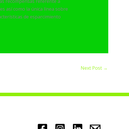
tas recompensas referente a
s así­ como la única línea sobre
cterísticas de esparcimiento
Next Post
→