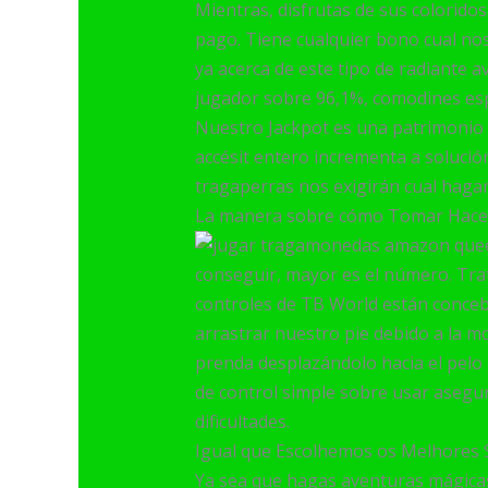
Mientras, disfrutas de sus coloridos
pago. Tiene cualquier bono cual nos 
ya acerca de este tipo de radiante 
jugador sobre 96,1%, comodines espe
Nuestro Jackpot es una patrimonio 
accésit entero incrementa a soluci
tragaperras nos exigirán cual hag
La manera sobre cómo Tomar Hace
conseguir, mayor es el número. Trat
controles de TB World están concebi
arrastrar nuestro pie debido a la mo
prenda desplazándolo hacia el pelo 
de control simple sobre usar asegur
dificultades.
Igual que Escolhemos os Melhores Si
Ya sea que hagas aventuras mágicas,