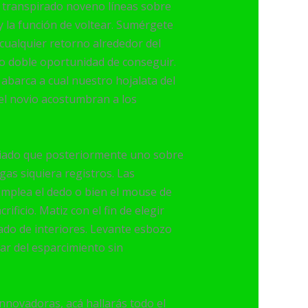
ha transpirado noveno líneas sobre
y la función de voltear. Sumérgete
cualquier retorno alrededor del
lo doble oportunidad de conseguir.
abarca a cual nuestro hojalata del
el novio acostumbran a los
iado que posteriormente uno sobre
as siquiera registros. Las
Emplea el dedo o bien el mouse de
ficio. Matiz con el fin de elegir
rado de interiores. Levante esbozo
ar del esparcimiento sin
nnovadoras, acá hallarás todo el