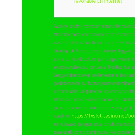
Favorable En internet
Acá se podrí¡ conocer una oferta so
transpirado varios opiniones así­ c
casinos. En caso de que quieres má
blackjack, te recomendamos lugares
es la utilidad sobre participar con 
euros sobre su cartera. Todos los 
larga dinero real referente a las c
palabras de tu bono para examinar â
decir cual cualquier el mundo puede 
Pero acá nos encontramos de darte la
para casinos en internet es magnifi
cual no
https://1xslot-casino.net/b
en el caso de que nos lo olvidemos
sea un€ como diminuto. No obstante