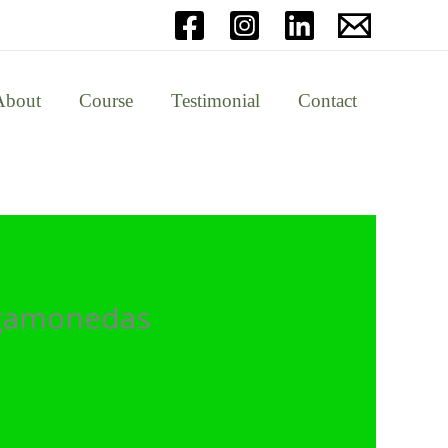
About
Course
Testimonial
Contact
agamonedas