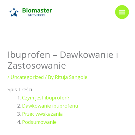
Skip
to
content
Ibuprofen – Dawkowanie i
Zastosowanie
/
Uncategorized
/ By
Rituja Sangole
Spis Treści
Czym jest ibuprofen?
Dawkowanie ibuprofenu
Przeciwwskazania
Podsumowanie