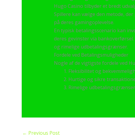
Hugo Casino tilbyder et bredt udvalg
Spillere kan vælge den metode, der 
på deres gamingoplevelse.
En typisk betalingsscenario kan invo
deres gevinster via bankoverførsel
og rimelige udbetalingsgrænser.
Fordele ved Betalingsmuligheder
Nogle af de vigtigste fordele ved H
Fleksibilitet og bekvemmelig
Hurtige og sikre transaktione
Rimelige udbetalingsgrænser, 
←
Previous Post