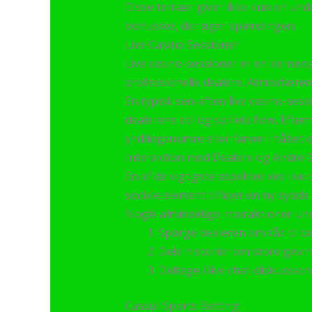
Disse temaer giver ikke kun en un
bonusser, der øger spændingen.
Live Casino Sessioner
Live casino-sessioner er en kerneop
professionelle dealere. Atmosfæren e
En typisk sen-aften live casino-sess
dealerens stil og spillets flow. Efte
yndlingsnumre eller farver i håbet o
Interaktion med Dealere og Andre S
En af de vigtigste aspekter ved liv
sociale element tilføjer en ny dybde 
Nogle almindelige interaktioner und
Spørge dealeren om råd til be
Dele historier om store gevin
Deltage i live chat-diskussi
Casual Sports Betting