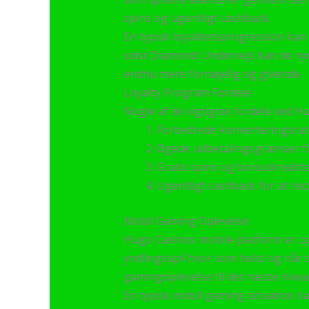
spins og ugentligt cashback.
En typisk loyalitetsprogression kan 
sidst Diamond. Undervejs kan de ny
endnu mere fornøjelig og givende.
Loyalty Program Fordele
Nogle af de vigtigste fordele ved H
Forbedrede konverteringsrate
Øgede udbetalingsgrænser f
Gratis spins og bonuskreditter
Ugentligt cashback for at rec
Mobil Gaming Oplevelse
Hugo Casinos mobile platform er opt
yndlingsspil hvor som helst og når s
gamingoplevelse til det næste nivea
En typisk mobil gaming-situation kan