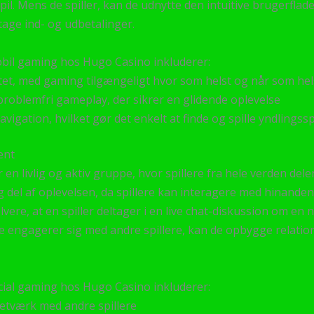
spil. Mens de spiller, kan de udnytte den intuitive brugerflad
etage ind- og udbetalinger.
obil gaming hos Hugo Casino inkluderer:
tet, med gaming tilgængeligt hvor som helst og når som hel
problemfri gameplay, der sikrer en glidende oplevelse
vigation, hvilket gør det enkelt at finde og spille yndlingssp
ent
livlig og aktiv gruppe, hvor spillere fra hele verden deler 
g del af oplevelsen, da spillere kan interagere med hinanden 
lvere, at en spiller deltager i en live chat-diskussion om en n
e engagerer sig med andre spillere, kan de opbygge relation
ocial gaming hos Hugo Casino inkluderer:
etværk med andre spillere