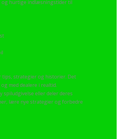
e og hurtige indlæsningstider til
st
il
tips, strategier og historier. Det
og med dealere i realtid.
y spiludgivelse eller deler deres
er, lære nye strategier og forbedre