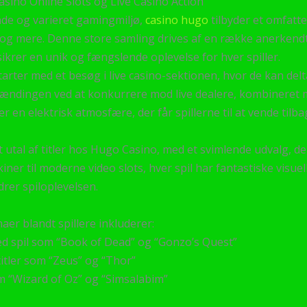
sino Online Slots og Live Casino Action
nde og varieret gamingmiljø,
casino hugo
tilbyder et omfatte
spil og mere. Denne store samling drives af en række anerken
sikrer en unik og fængslende oplevelse for hver spiller.
starter med et besøg i live casino-sektionen, hvor de kan de
 Spændingen ved at konkurrere mod live dealere, kombineret 
r en elektrisk atmosfære, der får spillerne til at vende tilba
t utal af titler hos Hugo Casino, med et svimlende udvalg, d
iner til moderne video slots, hver spil har fantastiske visu
drer spiloplevelsen.
er blandt spillere inkluderer:
d spil som “Book of Dead” og “Gonzo’s Quest”
itler som “Zeus” og “Thor”
m “Wizard of Oz” og “Simsalabim”