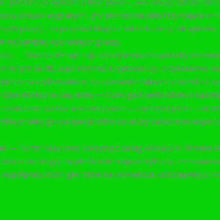
ór proponuje ogromną ilość pozycji, poczynając od standa
ością ścieżek wygranych, gry planszowe plus trzymające w 
nych pozycji, na przykład bingo a także kupony zdrapkowe, c
et najbardziej wybrednych graczy.
cji — Strona oferuje najczęściej używane sposoby dokonyw
i (w tym Skrill), a jak również kryptowaluty, przykładowo w
zpieczana szyfrowaniem, co zapewnia najwyższy standard b
czne dostępne całą dobę — Obsługa klienta działa o każdej
i skuteczne pomoc w rozwiązywaniu trudności przez czat o
Profesjonalny grupa specjalistów świadczy całościowe wsparc
er — Portal kasynowy korzysta z usług wiodącymi firmami de
znacza to, że gry na platformie mają certyfikaty, transpar
 współpracy zbiór gier stale się powiększa, udostępniając n