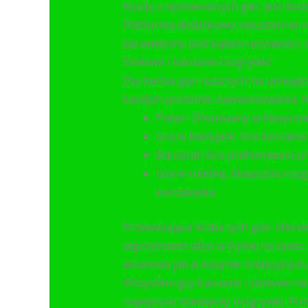
Każdą z wymienionych gier jest dos
Platforma dodatkowo nieustannie r
sprawdzony pod kątem uczciwości, c
Stołowe i karciane rozgrywki
Dla fanów gier opartych na umieję
każdym poziomie zaawansowania. Naj
Poker: Oferowany w klasyczne
Gra w blackjack: Gra karciana 
Baccarat: Gra preferowana pr
Gra w ruletkę: Klasyczna roz
europejska.
Przeważająca liczba tych gier ofer
algorytmami albo w trybie na żywo,
wrażenia jak w kasynie tradycyjnym.
Wszystkie gry karciane i stołowe na
najwyższe standardy rozgrywki. Pon