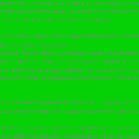
tępna w wersji demonstracyjnej lub grać na prawdziwe pieni
ozwija katalog slotów, angażując topowych twórców oprog
o przekłada się na najlepsze doświadczenie gry.
tnościach KKKK zapewnia imponującą ofertę tytułów, dopas
chętniej wybierane tytuły to:
j wersji i Texas Hold’em, pozwalający na grę z komputerem 
łącząca prostotę i emocje, z celem uzyskania punktacji jak naj
zez fanów strategicznego myślenia, oferująca szybkie rundy 
grywka przy stole, występująca w różnych formach, takich ja
owana jest w dwóch wariantach: tryb online — rozgrywka p
 z rzeczywistymi krupierami i czasem rzeczywistym, gwarant
 stronie są dostarczane przez licencjonowanych dostawców, 
adto, platforma cyklicznie rozbudowuje swoją ofertę, wzbog