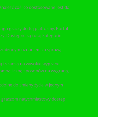
 znaleźć coś, co dostosowane jest do
ąga graczy do tej platformy. Portal
y. Dostępne są tutaj kategorie
niezmiennym uznaniem za sprawą
ą i szansą na wysokie wygrane.
romną liczbę sposobów na wygraną,
 zdolne do zmiany życia w jednym
a graczom natychmiastowy dostęp