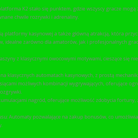
r platforma K2 stało się punktem, gdzie wszyscy gracze mogą
nane chwile rozrywki i adrenaliny.
ą platformy kasynowej a także główną atrakcją, która przyci
idealne zarówno dla amatorów, jak i profesjonalnych gracz
Maszyny z klasycznymi owocowymi motywami, cieszące się 
e na klasycznych automatach kasynowych, z prostą mechanik
siącami możliwych kombinacji wygrywających, oferujące og
ozgrywki.
i kumulacjami nagród, oferujące możliwość zdobycia fortuny,
usu: Automaty pozwalające na zakup bonusów, co umożliwi
.