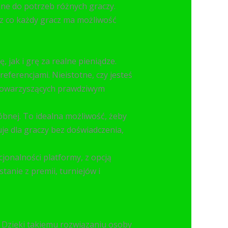
ne do potrzeb różnych graczy.
ez co każdy gracz ma możliwość
jak i grę za realne pieniądze.
eferencjami. Nieistotne, czy jesteś
 towarzyszących prawdziwym
róbnej. To idealna możliwość, żeby
je dla graczy bez doświadczenia,
jonalności platformy, z opcją
anie z premii, turniejów i
 Dzięki takiemu rozwiązaniu osoby