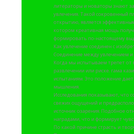
литераторы и новаторы знают заг
увлечения. Такой сокровенный п
открытию, является эффективны
котором креативная мощь получа
формировать по-настоящему вы
Как увлечение соединен с изобр
Соединение между увлечением и 
Когда мы испытываем трепет от 
развлечении или риске. гама ка
испытаниям. Это положение дает
мышления.
Исследования показывают, что 
свежих ощущений и предрасполож
источник озарения. Подобное от
наградами, что и формирует чув
По какой причине страсть и тво