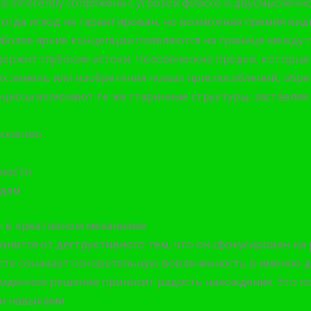
 inherently сопряжена с угрозой фиаско и двусмысленн
 когда исход не гарантирован, но возможная премия ви
более яркие концепции появляются на границе между 
ержит глубокие истоки. Человеческие предки, которые
ых земель или изобретения новых приспособлений, обр
ессы включают те же старинные структуры, заставляя
ысканию
ности
одам
» в креативном механизме
нится от деструктивного тем, что он сфокусирован на р
ксте означает основательную вовлеченность в именно 
виденное решение приносит радость нахождения. Это п
и навыками.