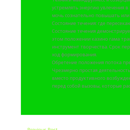
устремлять энергию увлечения в
мочь сознательно повышать или 
Состояние течения: где пересека
Состояние течения демонстрирует
этом положении казино гама тра
инструмент творчества. Срок пер
ход формирования.
Обретение положения потока пре
Чрезмерно простая деятельность
вместо продуктивного возбуждени
перед собой вызовы, которые ра
←
Previous Post