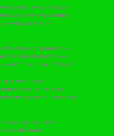
ме двусмысленности, когда
анный уровень сложности и
, чрезмерно сложные –
разум энергично производить
жается границами разума, но
 именно в подобных ситуациях
и проявляют более
ной вопросе, не торопясь
ч немалого числа созидательных
 личные препятствия и
он делается менее