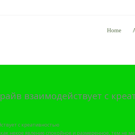
Home
райв взаимодействует с кре
ствует с креативностью
 как некое явление спокойное и размеренное, тем не м