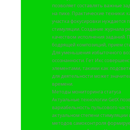
позволяет составлять важные за
на пике. Практические техники:
участка фокусировки нуждается
стимуляции. Создание журнала р
качеством исполнения заданий.
бодрящей композиций, прием ст
Для уменьшения избыточного воз
осознанности. Гет Икс соверше
элементами, такими как подсвет
для деятельности может значит
времени.
Методы мониторинга статуса
Актуальные технологии GetX поз
вариабельность пульсового част
актуальном степени стимуляции 
методов самоконтроля формируе