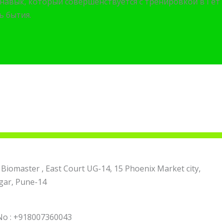
 навык, который совершенствуется с тренировкой в Гет
 бытия.
 Biomaster , East Court UG-14, 15 Phoenix Market city,
ar, Pune-14
No : +918007360043