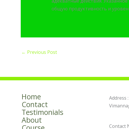
адекватные действия. Указанное
общую продуктивность и уровень
←
Previous Post
Home
Address :
Contact
Vimannag
Testimonials
About
Course
Contact 