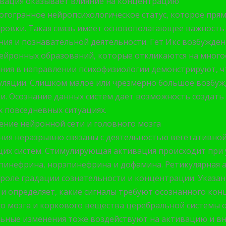
ивация оказывает влияние на концентрацию
гогранное нейропсихологическое статус, которое прям
ровки. Такая связь имеет основополагающее важность 
ения и познавательной деятельности. Гет Икс возбужде
нейронных образований, которые откликаются на мног
ания в направлении психофизиологии демонстрируют, 
муляции. Слишком малое или чрезмерно большое возбу
. Осознание данных систем дает возможность создать
 повседневных ситуациях.
ение нейронной сети и головного мозга
ия неразрывно связаны с деятельностью вегетативной
их систем. Стимулирующая активация происходит при 
эпинефрина, норэпинефрина и дофамина. Ретикулярная
роле градации сознательности и концентрации. Указан
 определяет, какие сигналы требуют осознанного конц
о мозга и коркового вещества церебральной системы о
ьные изменения тоже воздействуют на активацию и вн