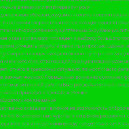
ичение внимания или потеря контроля
доксальным образом ухудшить степень концентрации в
 В состоянии сверхактивации происходит концентрация
иятию и игнорированию существенных окружающих сигн
ая ответ организма, что ведет к выбросу большого ко
время улучшить результативность в простых задачах, 
ту. Сверхактивация эмоционального центра при мощн
й внешнего слоя, отвечающей за рациональное размы
яет, отчего в тревожных ситуациях личности часто дел
 на важных нюансах. Повышенная волнение осложняет ф
 от мыслительной работы Быстрое дыхательный процес
налина приводит к тревоге и спешке
збирательное внимание
щественно оказывает влияние на возможность отбороч
жения. Благоприятные чувства в основном расширяют о
одробностей и соединений между предметами. Get X э