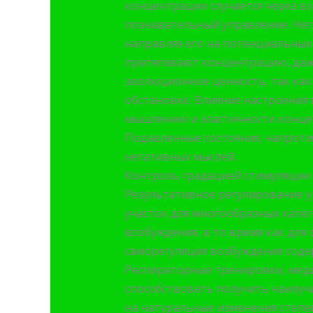
концентрации случается через в
познавательный управление. Нега
направляя его на потенциальных
притягивают концентрацию, даже
эволюционное ценность, так ка
обстановке. Влияние настроения
мышлению и эластичности конце
Подавленные состояния, напроти
негативных мыслей.
Контроль градацией стимуляции
Результативное регулирование у
участок для многообразных кате
возбуждения, в то время как для
саморегуляция возбуждения соде
Респираторные тренировки, меди
способствовать получить наилуч
на натуральные изменения степе