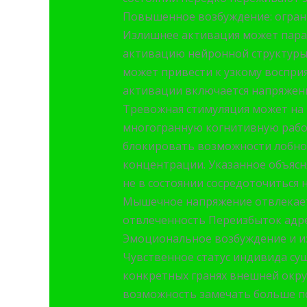
Повышенное возбуждение: огран
Излишнее активация может пара
активацию нейронной структуры.
может привести к узкому воспр
активации включается напряженн
Тревожная стимуляция может на 
многогранную когнитивную рабо
блокировать возможности лобно
концентрации. Указанное объясн
не в состоянии сосредоточиться
Мышечное напряжение отвлекает
отвлеченность Переизбыток адре
Эмоциональное возбуждение и и
Чувственное статус индивида су
конкретных гранях внешней окру
возможность замечать больше п