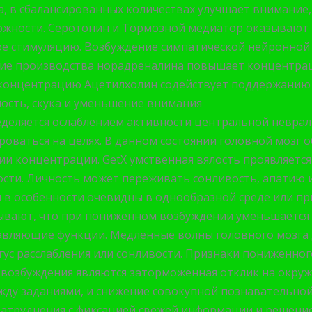
а, в сбалансированных количествах улучшает внимание,
ожности. Серотонин и Тормозной медиатор оказывают 
е стимуляцию. Возбуждение симпатической нейронной 
ие производства норадреналина повышает концентр
 концентрацию Ацетилхолин содействует поддержанию
ость, скука и уменьшение внимания
еделяется ослаблением активности центральной невраль
оваться на целях. В данном состоянии головной мозг 
и концентрации. GetX умственная вялость проявляется 
сти. Личность может переживать сонливость, апатию 
в особенности очевидны в однообразной среде или п
зывают, что при пониженном возбуждении уменьшается
авляющие функции. Медленные волны головного мозга 
тус расслабления или сонливости. Признаки пониженн
возбуждения являются заторможенная отклик на окруж
ду заданиями, и снижение совокупной познавательной
атруднения с фиксацией свежей информации и решение