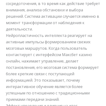
сосредоточения, в то время как действие требует
внимания, анализа обстановки и выбора
решений. Система активации случается именно в
момент трансформации от наблюдения к
деятельности.
Нейропластичность интеллекта реагирует на
активные импульсы формированием свежих
мозговых маршрутов. Когда пользователь
контактирует с интерфейсом Максбет казино
онлайн, нажимает управление, делает
постановления, его мозговая система формирует
более крепкие связи с поступающей
информацией. Это показывает, почему
интерактивное обучение является более
успешным по отношению с традиционными
приемами передачи знаний.
Эффект управления и влияния на итог