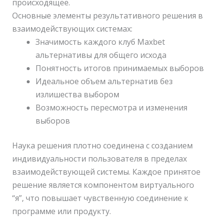
происходящее.
Основные элементы результативного решения в
взаимодействующих системах:
Значимость каждого клуб Maxbet
альтернативы для общего исхода
Понятность итогов принимаемых выборов
Идеальное объем альтернатив без
излишества выбором
Возможность пересмотра и изменения
выборов
Наука решения плотно соединена с созданием
индивидуальности пользователя в пределах
взаимодействующей системы. Каждое принятое
решение является компонентом виртуального
“я”, что повышает чувственную соединение к
программе или продукту.