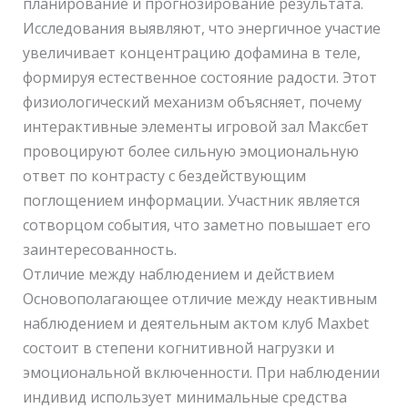
планирование и прогнозирование результата.
Исследования выявляют, что энергичное участие
увеличивает концентрацию дофамина в теле,
формируя естественное состояние радости. Этот
физиологический механизм объясняет, почему
интерактивные элементы игровой зал Максбет
провоцируют более сильную эмоциональную
ответ по контрасту с бездействующим
поглощением информации. Участник является
сотворцом события, что заметно повышает его
заинтересованность.
Отличие между наблюдением и действием
Основополагающее отличие между неактивным
наблюдением и деятельным актом клуб Maxbet
состоит в степени когнитивной нагрузки и
эмоциональной включенности. При наблюдении
индивид использует минимальные средства