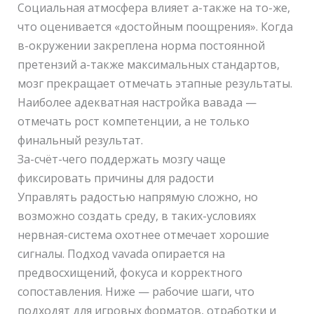
Социальная атмосфера влияет а-также на то-же,
что оценивается «достойным поощрения». Когда
в-окружении закреплена норма постоянной
претензий а-также максимальных стандартов,
мозг прекращает отмечать этапные результаты.
Наиболее адекватная настройка вавада —
отмечать рост компетенции, а не только
финальный результат.
За-счёт-чего поддержать мозгу чаще
фиксировать причины для радости
Управлять радостью напрямую сложно, но
возможно создать среду, в таких-условиях
нервная-система охотнее отмечает хорошие
сигналы. Подход vavada опирается на
предвосхищений, фокуса и корректного
сопоставления. Ниже — рабочие шаги, что
подходят для игровых форматов, отработки и