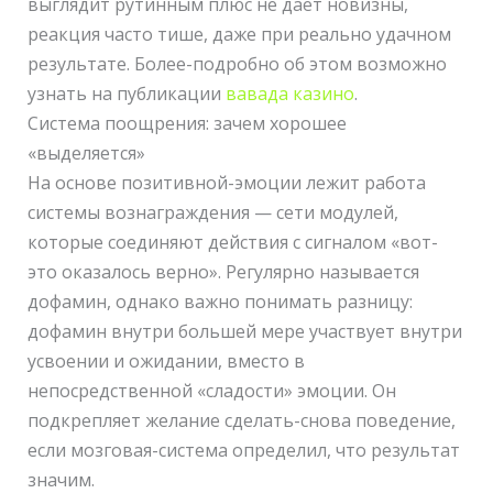
выглядит рутинным плюс не даёт новизны,
реакция часто тише, даже при реально удачном
результате. Более-подробно об этом возможно
узнать на публикации
вавада казино
.
Система поощрения: зачем хорошее
«выделяется»
На основе позитивной-эмоции лежит работа
системы вознаграждения — сети модулей,
которые соединяют действия с сигналом «вот-
это оказалось верно». Регулярно называется
дофамин, однако важно понимать разницу:
дофамин внутри большей мере участвует внутри
усвоении и ожидании, вместо в
непосредственной «сладости» эмоции. Он
подкрепляет желание сделать-снова поведение,
если мозговая-система определил, что результат
значим.