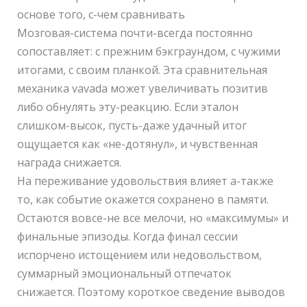
основе того, с-чем сравнивать
Мозговая-система почти-всегда постоянно
сопоставляет: с прежним бэкграундом, с чужими
итогами, с своим планкой. Эта сравнительная
механика vavada может увеличивать позитив
либо обнулять эту-реакцию. Если эталон
слишком-высок, пусть-даже удачный итог
ощущается как «не-дотянул», и чувственная
награда снижается.
На переживание удовольствия влияет а-также
то, как событие окажется сохранено в памяти.
Остаются вовсе-не все мелочи, но «максимумы» и
финальные эпизоды. Когда финал сессии
испорчено истощением или недовольством,
суммарный эмоциональный отпечаток
снижается. Поэтому короткое сведение выводов