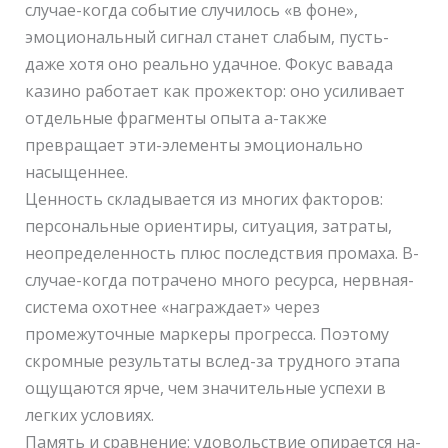
случае-когда событие случилось «в фоне»,
эмоциональный сигнал станет слабым, пусть-
даже хотя оно реально удачное. Фокус вавада
казино работает как прожектор: оно усиливает
отдельные фрагменты опыта а-также
превращает эти-элементы эмоционально
насыщеннее.
Ценность складывается из многих факторов:
персональные ориентиры, ситуация, затраты,
неопределенность плюс последствия промаха. В-
случае-когда потрачено много ресурса, нервная-
система охотнее «награждает» через
промежуточные маркеры прогресса. Поэтому
скромные результаты вслед-за трудного этапа
ощущаются ярче, чем значительные успехи в
легких условиях.
Память и сравнение: удовольствие опирается на-