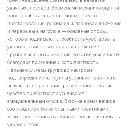
причина вовсе-не обязательно в нехватке
удачных эпизодов. Временами механика оценки
просто работает в экономном формате.
Восстановление, режим-еды, плановое движение
и перерывы в нагрузке — основные опоры,
которые поднимают способность чувствовать
удовольствие от итога и хода-действий.
Групповые подтверждения: позитив усиливается
благодаря признание и сопричастность
Нервная-система группово настроен:
подтверждение из группы усиливает важность
результата. Признание, разделенное событие,
чувство причастности усиливают
эмоциональный отклик. В-то-же время вечное
соотнесение с более опытными практиками
может обесценивать личный прогресс и снижать
удовольствие.