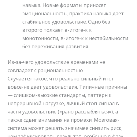
навыка. Новые форматы приносят
эмоциональность, практика навыка дает
стабильное удовольствие. Одно без
второго толкает в-итоге-к к
монотонности, в-итоге-к к нестабильности
без переживания развития.
Из-за-чего удовольствие временами не
совпадает с рациональностью
Случается такое, что реально сильный итог
вовсе-не даёт удовольствия. Типичные причины
— слишком-высокие стандарты, паттерн к
непрерывной нагрузке, личный стоп-сигнал в-
части удовольствие («рано расслабляться»), а
также сдвиг внимания на промахи. Мозговая-
система может решать значимее снизить риск,
чем зафиксировать результат, особенно в фазу