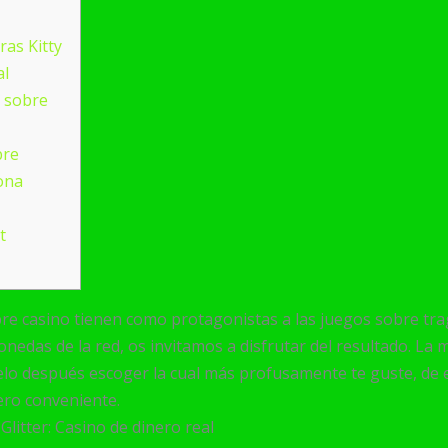
ras Kitty
al
 sobre
bre
iona
t
re casino tienen como protagonistas a las juegos sobre tra
nedas de la red, os invitamos a disfrutar del resultado.
La m
elo después escoger la cual más profusamente te guste, de 
ero conveniente.
Glitter: Casino de dinero real