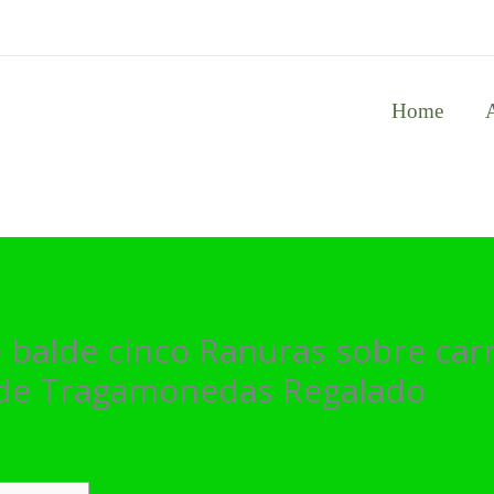
Home
e balde cinco Ranuras sobre car
e de Tragamonedas Regalado