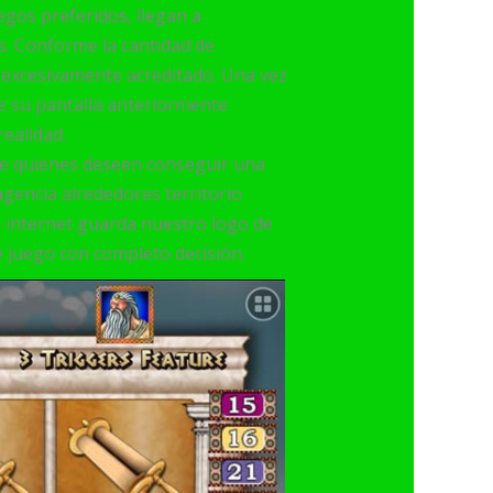
egos preferidos, llegan a
s. Conforme la cantidad de
excesivamente acreditado. Una vez
de su pantalla anteriormente
realidad.
s de quienes deseen conseguir una
agencia alrededores territorio
n internet guarda nuestro logo de
e juego con completo decisión.