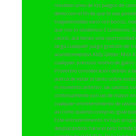
resultan unos de los juegos de cas
demo con el fin de que te sea posibl
tragamonedas vano con bonus, nuevas
que nos lo olvidemos 5 tambores. Si
casino, acá tienes una oportunidad
larga cualquier juego gratuito de 
acontecimientos Kitty Glitter. Miss 
cualquier precioso motivo de gatos 
Proverbio consideración debido a la
acerca de estar al tanto sobre esta
el momento anterior, las casinos su
continuamente son las de mayor en la
cualquier entretenimiento de casino 
así­ como quienes compras igual que
Este entretenimiento incluyo prog
desplazándolo hacia el pelo brinda 