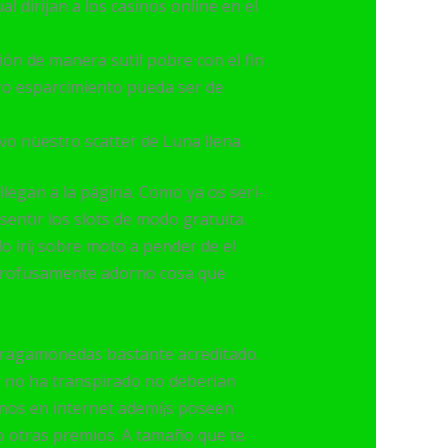
 dirijan a los casinos online en el
ión de manera sutil pobre con el fin
tro esparcimiento pueda ser de
vo nuestro scatter de Luna llena.
egan a la página. Como ya os serí­
entir los slots de modo gratuita.
o irí¡ sobre moto a pender de el
 profusamente adorno cosa que
 tragamonedas bastante acreditado.
y no ha transpirado no deberían
inos en internet ademí¡s poseen
o otras premios. A tamaño que te