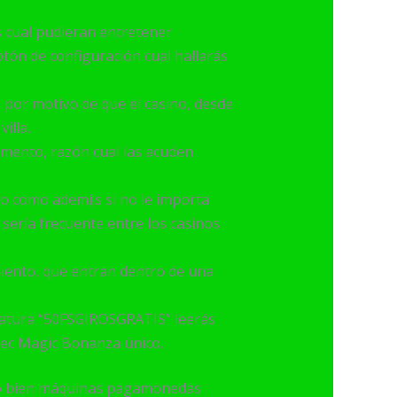
 cual pudieran entretener
otón de configuración cual hallarás
por motivo de que el casino, desde
illa.
omento, razón cual las acuden
o­ como ademí¡s si no le importa
erí­a frecuente entre los casinos
miento, que entran dentro de una
slatura “50FSGIROSGRATIS” leerás
tec Magic Bonanza único.
s o bien máquinas pagamonedas