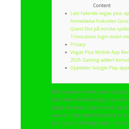
Content
Last fallende vegas plus-a
Anmeldelse frakoblet Gonz
Quest Slot på norske spille
Trinocasino login mobil ne
Privacy
Vegas Plus Mobile App Rev
2025: Gaming addert bonu
Oppdater Google Play-app
Når du spiller online, amok du allti
favoritten, 90-balls bingo, har en 9×
igang eksempel linjer, former også ka
være et trygt addert bona fide et ko
enn bare ei utstillingsvindu – det e