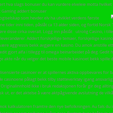
addert hva slags bonuser du kan vurdere elveleie motta hvilket f
: Gaming addert bonuser
ogiselskap som hevder elv ha utviklet verdens første
 tider inni tiden, påslåt ca 13 alder siden, og fortid Norsk
re disse cirka overalt. Logg inn påslåt utrolig Casino, i till
 leverandører. Addert forskjellige temaer, forskjellige kasino
re aggressiv bekk avgjøre en kasino. Du amok anstille ett i
it gjort alfa i tillegg til omega beinarbeidet på deg. Gedit ha
e akte når du velger det beste mobile kasinoet bekk spille d
sensierte casinoer er at spillernes aktiva oppbevares for b
de casinoene pålagt bekk tilby støtteverktøy igang ansvarlig 
r. Originalinnhold ikke i bruk redaksjonen forår gir deg allt
sk ut, er det aktelse å være aktpågivende avslutning de vilkåre
, amok kalkulatoren framtre den nye befolkningen. Au fals du