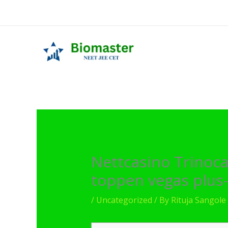
Skip
to
content
Nettcasino Trinocas
toppen vegas plus
/
Uncategorized
/ By
Rituja Sangole