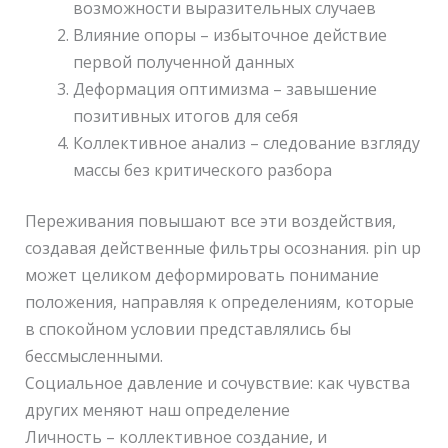
возможности выразительных случаев
Влияние опоры – избыточное действие
первой полученной данных
Деформация оптимизма – завышение
позитивных итогов для себя
Коллективное анализ – следование взгляду
массы без критического разбора
Переживания повышают все эти воздействия,
создавая действенные фильтры осознания. pin up
может целиком деформировать понимание
положения, направляя к определениям, которые
в спокойном условии представлялись бы
бессмысленными.
Социальное давление и сочувствие: как чувства
других меняют наш определение
Личность – коллективное создание, и