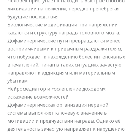
Человек приступает к находить быстрые способы
ликвидации напряжения, нередко пренебрегая
будущие последствия.
Биологические модификации при напряжении
касаются и структуру награды головного мозга.
Дофаминергические пути превращаются менее
восприимчивыми к привычным раздражителям,
что побуждает к нахождению более интенсивных
впечатлений. пинап в таких ситуациях зачастую
направляют к аддикциям или материальным
убыткам.
Нейромедиатор и «ослепление доходом»:
искажение возможностей
Дофаминергическая организация нервной
системы выполняет ключевую значение в
мотивации и предчувствии награды. Однако её
деятельность зачастую направляет к нарушению