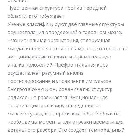
Чувственная структура против передней
области: кто побеждает
Ученые классифицируют две главные структуры
осуществления определений в головном мозге.
Эмоциональная организация, содержащая
миндалинное тело и гиппокамп, ответственна за
эмоциональные отклики и стремительную
анализ положений. Префронтальная кора
осуществляет разумный анализ,
прогнозирование и управление импульсов.
Быстрота функционирования этих структур
радикально различается. Эмоциональная
организация анализирует сведения за
миллисекунды, в то время как лобной области
необходимы моменты или отрезки времени для
детального разбора. Это создаёт темпоральный