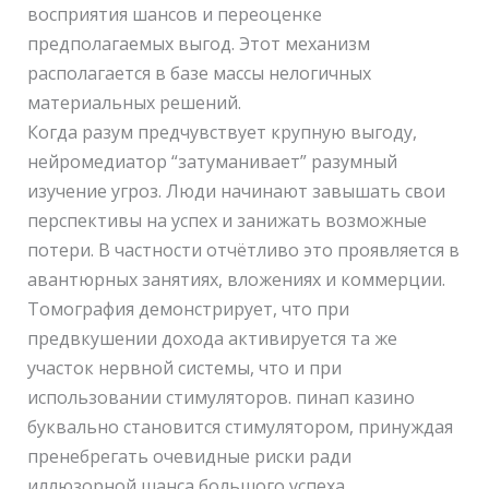
восприятия шансов и переоценке
предполагаемых выгод. Этот механизм
располагается в базе массы нелогичных
материальных решений.
Когда разум предчувствует крупную выгоду,
нейромедиатор “затуманивает” разумный
изучение угроз. Люди начинают завышать свои
перспективы на успех и занижать возможные
потери. В частности отчётливо это проявляется в
авантюрных занятиях, вложениях и коммерции.
Томография демонстрирует, что при
предвкушении дохода активируется та же
участок нервной системы, что и при
использовании стимуляторов. пинап казино
буквально становится стимулятором, принуждая
пренебрегать очевидные риски ради
иллюзорной шанса большого успеха.