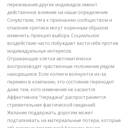
переживания других индивидов имеют
действенное влияние на наши определения.
Сочувствие, тяга к признанию сообществом и
опасение критики могут коренным образом
изменить принцип выбора. Социальное
воздействие часто побуждает вести себя против
индивидуальных интересов.
Отражающие клетки автоматически
воспроизводят чувственные положения рядом
находящихся. Если коллеги волнуются из-за
перемен в компании, это состояние переходит
даже тем, кого изменения не касаются.
Аффективное “передача” распространяется
стремительнее фактической сведений.
Желание поддержать дорогим может
подталкивать на материальные потери, которые