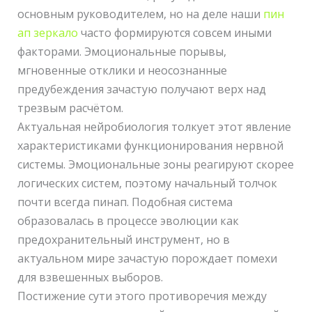
основным руководителем, но на деле наши
пин
ап зеркало
часто формируются совсем иными
факторами. Эмоциональные порывы,
мгновенные отклики и неосознанные
предубеждения зачастую получают верх над
трезвым расчётом.
Актуальная нейробиология толкует этот явление
характеристиками функционирования нервной
системы. Эмоциональные зоны реагируют скорее
логических систем, поэтому начальный толчок
почти всегда пинап. Подобная система
образовалась в процессе эволюции как
предохранительный инструмент, но в
актуальном мире зачастую порождает помехи
для взвешенных выборов.
Постижение сути этого противоречия между