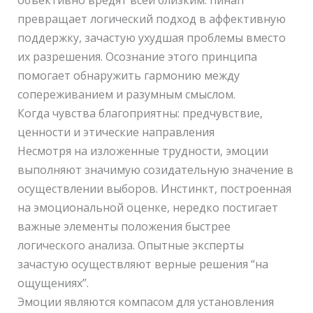
объективно вредят всей близким. пинап
превращает логический подход в аффективную
поддержку, зачастую ухудшая проблемы вместо
их разрешения. Осознание этого принципа
помогает обнаружить гармонию между
сопереживанием и разумным смыслом.
Когда чувства благоприятны: предчувствие,
ценности и этические направления
Несмотря на изложенные трудности, эмоции
выполняют значимую созидательную значение в
осуществлении выборов. Инстинкт, построенная
на эмоциональной оценке, нередко постигает
важные элементы положения быстрее
логического анализа. Опытные эксперты
зачастую осуществляют верные решения “на
ощущениях”.
Эмоции являются компасом для установления