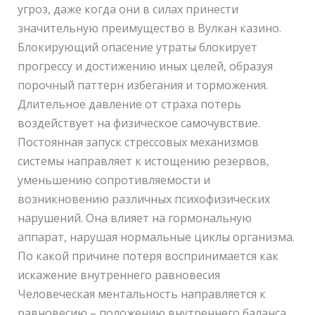
угроз, даже когда они в силах принести
значительную преимущество в Вулкан казино.
Блокирующий опасение утраты блокирует
прогрессу и достижению иных целей, образуя
порочный паттерн избегания и торможения.
Длительное давление от страха потерь
воздействует на физическое самочувствие.
Постоянная запуск стрессовых механизмов
системы направляет к истощению резервов,
уменьшению сопротивляемости и
возникновению различных психофизических
нарушений. Она влияет на гормональную
аппарат, нарушая нормальные циклы организма.
По какой причине потеря воспринимается как
искажение внутреннего равновесия
Человеческая ментальность направляется к
равновесию – положению внутреннего баланса.