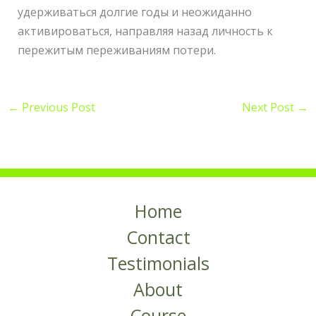
удерживаться долгие годы и неожиданно
активироваться, направляя назад личность к
пережитым переживаниям потери.
←
Previous Post
Next Post
→
Home
Contact
Testimonials
About
Course