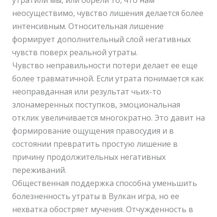
утратили мы, или обрели то, что нам
неосуществимо, чувство лишения делается более
интенсивным. Относительная лишение
формирует дополнительный слой негативных
чувств поверх реальной утраты.
Чувство неправильности потери делает ее еще
более травматичной. Если утрата понимается как
неоправданная или результат чьих-то
злонамеренных поступков, эмоциональная
отклик увеличивается многократно. Это давит на
формирование ощущения правосудия и в
состоянии превратить простую лишение в
причину продолжительных негативных
переживаний.
Общественная поддержка способна уменьшить
болезненность утраты в Вулкан игра, но ее
нехватка обостряет мучения. Отчужденность в