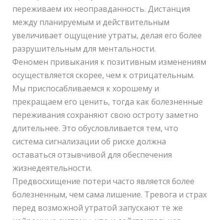
переживаем их неоправданность. Дистанция
между планируемым и действительным
увеличивает ощущение утраты, делая его более
разрушительным для ментальности.
Феномен привыкания к позитивным изменениям
осуществляется скорее, чем к отрицательным.
Мы приспосабливаемся к хорошему и
прекращаем его ценить, тогда как болезненные
переживания сохраняют свою остроту заметно
длительнее. Это обусловливается тем, что
система сигнализации об риске должна
оставаться отзывчивой для обеспечения
жизнедеятельности.
Предвосхищение потери часто является более
болезненным, чем сама лишение. Тревога и страх
перед возможной утратой запускают те же