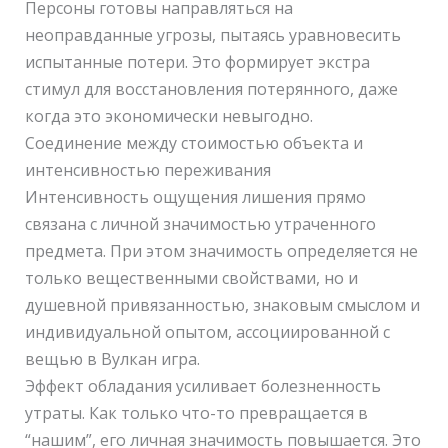
Персоны готовы направляться на
неоправданные угрозы, пытаясь уравновесить
испытанные потери. Это формирует экстра
стимул для восстановления потерянного, даже
когда это экономически невыгодно.
Соединение между стоимостью объекта и
интенсивностью переживания
Интенсивность ощущения лишения прямо
связана с личной значимостью утраченного
предмета. При этом значимость определяется не
только вещественными свойствами, но и
душевной привязанностью, знаковым смыслом и
индивидуальной опытом, ассоциированной с
вещью в Вулкан игра.
Эффект обладания усиливает болезненность
утраты. Как только что-то превращается в
“нашим”, его личная значимость повышается. Это