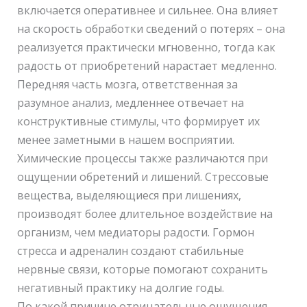
включается оперативнее и сильнее. Она влияет
на скорость обработки сведений о потерях – она
реализуется практически мгновенно, тогда как
радость от приобретений нарастает медленно.
Передняя часть мозга, ответственная за
разумное анализ, медленнее отвечает на
конструктивные стимулы, что формирует их
менее заметными в нашем восприятии.
Химические процессы также различаются при
ощущении обретений и лишений. Стрессовые
вещества, выделяющиеся при лишениях,
производят более длительное воздействие на
организм, чем медиаторы радости. Гормон
стресса и адреналин создают стабильные
нервные связи, которые помогают сохранить
негативный практику на долгие годы.
По какой причине отрицательные ощущения