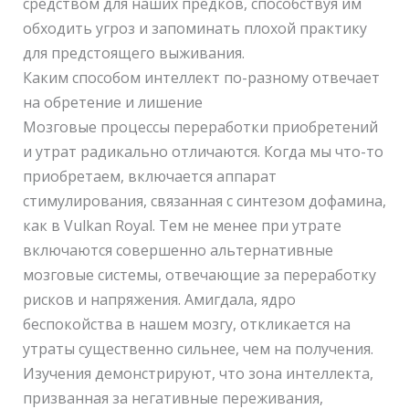
средством для наших предков, способствуя им
обходить угроз и запоминать плохой практику
для предстоящего выживания.
Каким способом интеллект по-разному отвечает
на обретение и лишение
Мозговые процессы переработки приобретений
и утрат радикально отличаются. Когда мы что-то
приобретаем, включается аппарат
стимулирования, связанная с синтезом дофамина,
как в Vulkan Royal. Тем не менее при утрате
включаются совершенно альтернативные
мозговые системы, отвечающие за переработку
рисков и напряжения. Амигдала, ядро
беспокойства в нашем мозгу, откликается на
утраты существенно сильнее, чем на получения.
Изучения демонстрируют, что зона интеллекта,
призванная за негативные переживания,