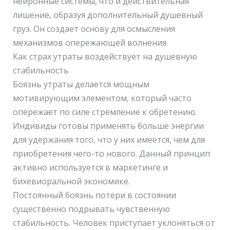
нейронные системы, что и действительная
лишение, образуя дополнительный душевный
груз. Он создает основу для осмысления
механизмов опережающей волнения.
Как страх утраты воздействует на душевную
стабильность
Боязнь утраты делается мощным
мотивирующим элементом, который часто
опережает по силе стремление к обретению.
Индивиды готовы применять больше энергии
для удержания того, что у них имеется, чем для
приобретения чего-то нового. Данный принцип
активно используется в маркетинге и
бихевиоральной экономике.
Постоянный боязнь потери в состоянии
существенно подрывать чувственную
стабильность. Человек приступает уклоняться от