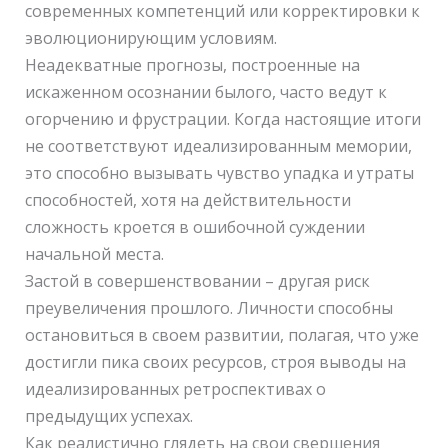
современных компетенций или корректировки к
эволюционирующим условиям.
Неадекватные прогнозы, построенные на
искаженном осознании былого, часто ведут к
огорчению и фрустрации. Когда настоящие итоги
не соответствуют идеализированным мемории,
это способно вызывать чувство упадка и утраты
способностей, хотя на действительности
сложность кроется в ошибочной суждении
начальной места.
Застой в совершенствовании – другая риск
преувеличения прошлого. Личности способны
остановиться в своем развитии, полагая, что уже
достигли пика своих ресурсов, строя выводы на
идеализированных ретроспективах о
предыдущих успехах.
Как реалистично глядеть на свои свершения