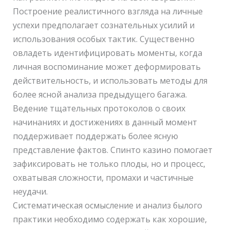
Построение реалистичного взгляда на личные
успехи предполагает сознательных усилий и
использования особых тактик. Существенно
овладеть идентифицировать моменты, когда
личная воспоминание может деформировать
действительность, и использовать методы для
более ясной анализа предыдущего багажа.
Ведение тщательных протоколов о своих
начинаниях и достижениях в данный момент
поддерживает поддержать более ясную
представление фактов. Спинто казино помогает
зафиксировать не только плоды, но и процесс,
охватывая сложности, промахи и частичные
неудачи.
Систематическая осмысление и анализ былого
практики необходимо содержать как хорошие,