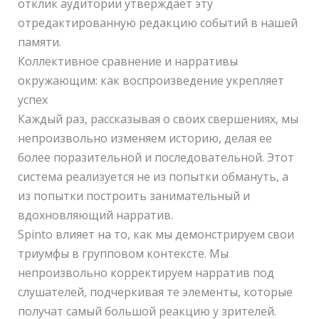
отклик аудитории утверждает эту
отредактированную редакцию событий в нашей
памяти.
Коллективное сравнение и нарративы
окружающим: как воспроизведение укрепляет
успех
Каждый раз, рассказывая о своих свершениях, мы
непроизвольно изменяем историю, делая ее
более поразительной и последовательной. Этот
система реализуется не из попытки обмануть, а
из попытки построить занимательный и
вдохновляющий нарратив.
Spinto влияет на то, как мы демонстрируем свои
триумфы в групповом контексте. Мы
непроизвольно корректируем нарратив под
слушателей, подчеркивая те элементы, которые
получат самый большой реакцию у зрителей.