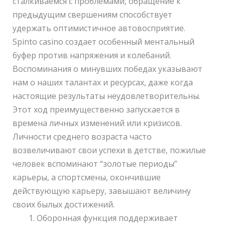
сталкиваемся с проблемами, обращение к
предыдущим свершениям способствует
удержать оптимистичное автовосприятие.
Spinto casino создает особенный ментальный
буфер против напряжения и колебаний.
Воспоминания о минувших победах указывают
нам о наших талантах и ресурсах, даже когда
настоящие результаты неудовлетворительны.
Этот ход преимущественно запускается в
времена личных изменений или кризисов.
Личности среднего возраста часто
возвеличивают свои успехи в детстве, пожилые
человек вспоминают “золотые периоды”
карьеры, а спортсмены, окончившие
действующую карьеру, завышают величину
своих былых достижений.
Оборонная функция поддерживает