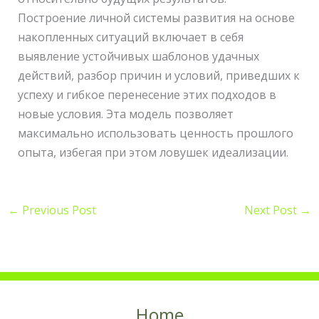
Построение личной системы развития на основе
накопленных ситуаций включает в себя
выявление устойчивых шаблонов удачных
действий, разбор причин и условий, приведших к
успеху и гибкое перенесение этих подходов в
новые условия. Эта модель позволяет
максимально использовать ценность прошлого
опыта, избегая при этом ловушек идеализации.
←
Previous Post
Next Post
→
Home