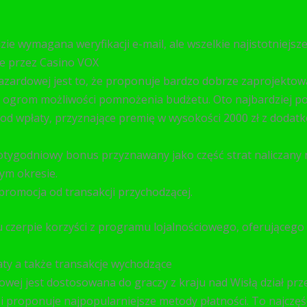
dzie wymagana weryfikacji e-mail, ale wszelkie najistotniej
e przez Casino VOX
hazardowej jest to, że proponuje bardzo dobrze zaprojektowa
ogrom możliwości pomnożenia budżetu. Oto najbardziej pop
 od wpłaty, przyznające premię w wysokości 2000 zł z dod
tygodniowy bonus przyznawany jako część strat naliczany 
ym okresie.
romocja od transakcji przychodzącej.
czerpie korzyści z programu lojalnościowego, oferującego
y a także transakcje wychodzące
towej jest dostosowana do graczy z kraju nad Wisłą dział pr
 proponuje najpopularniejsze metody płatności. To najczęśc