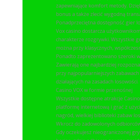
zapewniające komfort metody. Dzię
bonus a także zlecić wygodną trans
Ponadprzeciętna dostępność gier lo
Vox casino dostarcza użytkownikom
charakterze rozgrywki. Wszystkie g
można przy klasycznych, współczesn
Ponadto zaprezentowano szeroki wyb
Zawierają one najbardziej rozpozn
przy najpopularniejszych zabawach 
działających na zasadach losowości.
Casino VOX w formie przenośnej
Wszystkie dostępne atrakcje Casino
platformę internetową i grać z uży
nagród, wielkiej biblioteki zabaw l
Wkrocz do zadowolonych odbiorców i 
Gdy oczekujesz nieograniczonej gry,