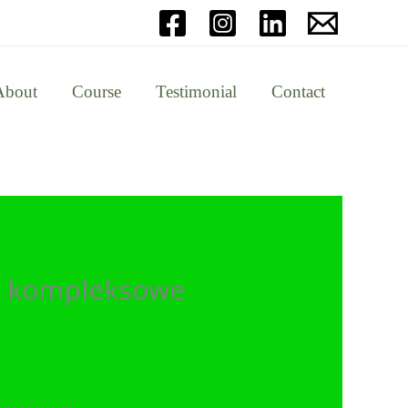
About
Course
Testimonial
Contact
a: kompleksowe