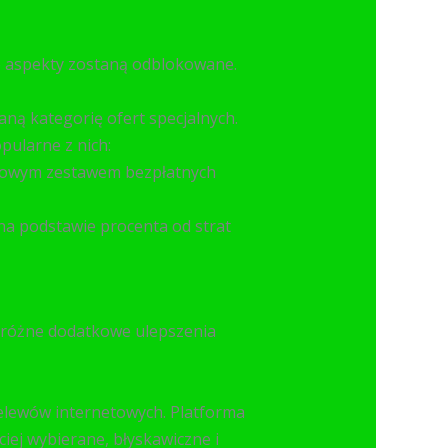
sze aspekty zostaną odblokowane.
ną kategorię ofert specjalnych.
ularne z nich:
atkowym zestawem bezpłatnych
na podstawie procenta od strat
 różne dodatkowe ulepszenia
zelewów internetowych. Platforma
iej wybierane, błyskawiczne i