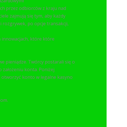
hazardowymi
ych przez odbiorców z kraju nad
iele zajmują się tym, aby każdy
 rozgrywek, po opcje transakcji,
h innowacjach, które które
e pieniądze. Twórcy postarali się o
 założeniu konta. Poniżej
h otworzyć konto w legalne kasyno
zom.