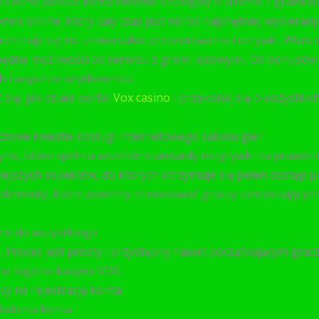
x casino polska: kompleksowe szczegóły o stronie z grami 
wis online, który cały czas jest wśród najchętniej wybieran
centruje się na uniwersalne prezentowanie rozrywki. Właścic
będne możliwości od serwisu z grami losowymi. Od bonusów i
 i wsparcie użytkownika.
się, jak działa portal
Vox casino
i przekonaj się o wszystkic
czowe kwestie obsługi internetowego salonu gier
no, które spełnia wszelkie standardy rozgrywki na prawdziw
ejszych aspektów, do których otrzymuje się pełen dostęp po
elementy, które powinny interesować graczy zamierzającyc
ępem do wszystkiego
 Proces jest prosty i przystępny nawet początkującym grac
yna legalne kasyno VOX.
cy na rejestrację konta.
ładania konta.