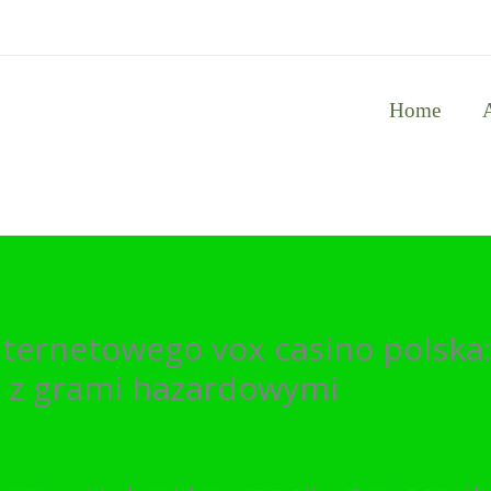
Home
internetowego vox casino polsk
e z grami hazardowymi