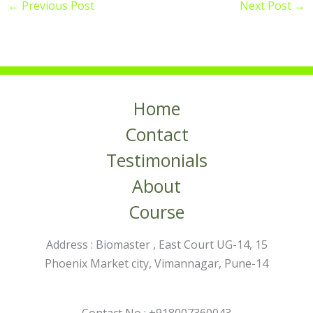
←
Previous Post
Next Post
→
Home
Contact
Testimonials
About
Course
Address : Biomaster , East Court UG-14, 15
Phoenix Market city, Vimannagar, Pune-14