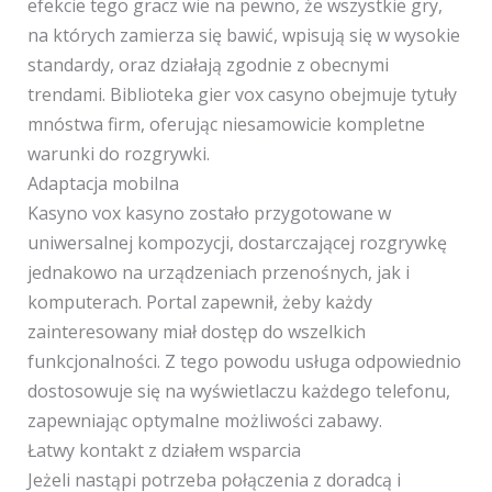
efekcie tego gracz wie na pewno, że wszystkie gry,
na których zamierza się bawić, wpisują się w wysokie
standardy, oraz działają zgodnie z obecnymi
trendami. Biblioteka gier vox casyno obejmuje tytuły
mnóstwa firm, oferując niesamowicie kompletne
warunki do rozgrywki.
Adaptacja mobilna
Kasyno vox kasyno zostało przygotowane w
uniwersalnej kompozycji, dostarczającej rozgrywkę
jednakowo na urządzeniach przenośnych, jak i
komputerach. Portal zapewnił, żeby każdy
zainteresowany miał dostęp do wszelkich
funkcjonalności. Z tego powodu usługa odpowiednio
dostosowuje się na wyświetlaczu każdego telefonu,
zapewniając optymalne możliwości zabawy.
Łatwy kontakt z działem wsparcia
Jeżeli nastąpi potrzeba połączenia z doradcą i