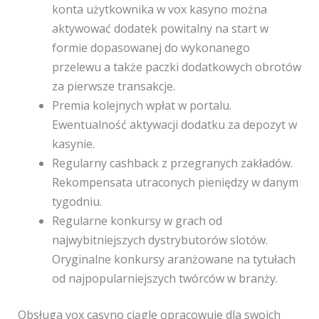
konta użytkownika w vox kasyno można
aktywować dodatek powitalny na start w
formie dopasowanej do wykonanego
przelewu a także paczki dodatkowych obrotów
za pierwsze transakcje.
Premia kolejnych wpłat w portalu.
Ewentualność aktywacji dodatku za depozyt w
kasynie.
Regularny cashback z przegranych zakładów.
Rekompensata utraconych pieniędzy w danym
tygodniu.
Regularne konkursy w grach od
najwybitniejszych dystrybutorów slotów.
Oryginalne konkursy aranżowane na tytułach
od najpopularniejszych twórców w branży.
Obsługa vox casyno ciągle opracowuje dla swoich