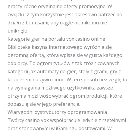
graczy różne oryginalne oferty promocyjne. W
związku z tym korzystnie jest okresowo patrzeć do
działu z bonusami, aby ciągle nic nikomu nie
umknęło.
Kategorie gier na portalu vox casino online
Biblioteka kasyna internetowego wyróżnia się
ogromną ofertą, która wpisze się w gusta każdego
odbiorcy. To ogrom tytułów z tak zróżnicowanych
kategorii jak automaty do gier, stoły z grami, gry z
krupierem na żywo i inne. W ten sposób bez względu
na wymagania możliwego użytkownika zawsze
otrzyma możliwość wybrać ogrom produkcji, które
dopasują się w jego preferencje.
Wiarygodni dystrybutorzy oprogramowania
Twórcy casino vox współpracuje jedynie z rzetelnymi
oraz szanowanymi w iGamingu dostawcami. W