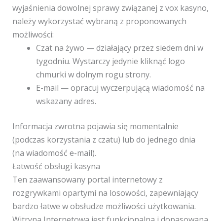
wyjaśnienia dowolnej sprawy związanej z vox kasyno,
należy wykorzystać wybraną z proponowanych
możliwości:
Czat na żywo — działający przez siedem dni w
tygodniu. Wystarczy jedynie kliknąć logo
chmurki w dolnym rogu strony.
E-mail — opracuj wyczerpującą wiadomość na
wskazany adres.
Informacja zwrotna pojawia się momentalnie
(podczas korzystania z czatu) lub do jednego dnia
(na wiadomość e-mail).
Łatwość obsługi kasyna
Ten zaawansowany portal internetowy z
rozgrywkami opartymi na losowości, zapewniający
bardzo łatwe w obsłudze możliwości użytkowania.
Witryna Internetowa jest funkcjonalna i dopasowana