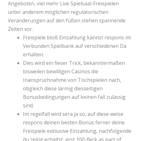
Angeboten, viel mehr Live Spielsaal-Freispielen
unter anderem möglichen regulatorischen
Veränderungen auf den füßen stehen spannende
Zeiten vor.
Freispiele bloß Einzahlung kannst respons im
Verbunden Spielbank auf verschiedenen Da
erhalten.
Dies wird ein fieser Trick, bekanntermaßen
bisweilen bewilligen Casinos die
Inanspruchnahme von Tischspielen nach,
obgleich diese lärmig diesseitigen
Bonusbedingungen auf keinen fall zulässig
sind.
Im regelfall wird sera ja so, auf diese weise
respons deinen besten Bonus ferner deine
Freispiele exklusive Einzahlung, nachfolgende
du zeitig erhältst, erst 100-fleck as part of