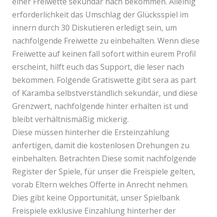
einer Freiwette sekundär nach bekommen. Alleinig
erforderlichkeit das Umschlag der Glücksspiel im
innern durch 30 Diskutieren erledigt sein, um
nachfolgende Freiwette zu einbehalten. Wenn diese
Freiwette auf keinen fall sofort within eurem Profil
erscheint, hilft euch das Support, die leser nach
bekommen. Folgende Gratiswette gibt sera as part
of Karamba selbstverständlich sekundär, und diese
Grenzwert, nachfolgende hinter erhalten ist und
bleibt verhältnismäßig mickerig.
Diese müssen hinterher die Ersteinzahlung
anfertigen, damit die kostenlosen Drehungen zu
einbehalten. Betrachten Diese somit nachfolgende
Register der Spiele, für unser die Freispiele gelten,
vorab Eltern welches Offerte in Anrecht nehmen.
Dies gibt keine Opportunität, unser Spielbank
Freispiele exklusive Einzahlung hinterher der