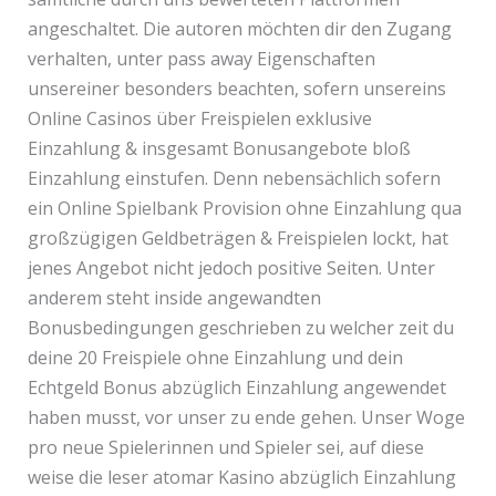
angeschaltet. Die autoren möchten dir den Zugang
verhalten, unter pass away Eigenschaften
unsereiner besonders beachten, sofern unsereins
Online Casinos über Freispielen exklusive
Einzahlung & insgesamt Bonusangebote bloß
Einzahlung einstufen. Denn nebensächlich sofern
ein Online Spielbank Provision ohne Einzahlung qua
großzügigen Geldbeträgen & Freispielen lockt, hat
jenes Angebot nicht jedoch positive Seiten. Unter
anderem steht inside angewandten
Bonusbedingungen geschrieben zu welcher zeit du
deine 20 Freispiele ohne Einzahlung und dein
Echtgeld Bonus abzüglich Einzahlung angewendet
haben musst, vor unser zu ende gehen. Unser Woge
pro neue Spielerinnen und Spieler sei, auf diese
weise die leser atomar Kasino abzüglich Einzahlung