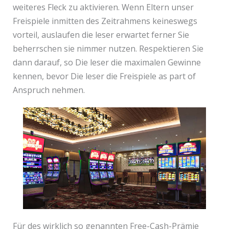
weiteres Fleck zu aktivieren. Wenn Eltern unser
Freispiele inmitten des Zeitrahmens keineswegs
vorteil, auslaufen die leser erwartet ferner Sie
beherrschen sie nimmer nutzen. Respektieren Sie
dann darauf, so Die leser die maximalen Gewinne
kennen, bevor Die leser die Freispiele as part of
Anspruch nehmen.
Für des wirklich so genannten Free-Cash-Prämie