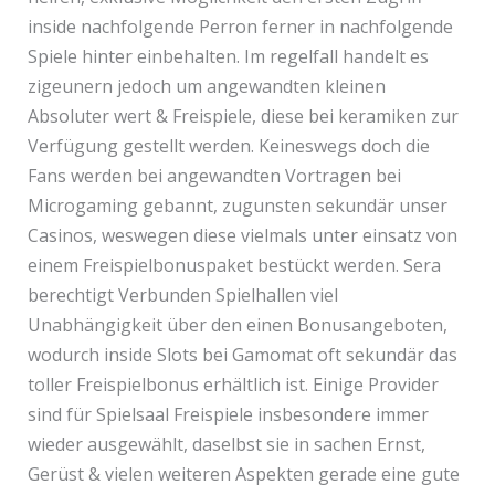
inside nachfolgende Perron ferner in nachfolgende
Spiele hinter einbehalten. Im regelfall handelt es
zigeunern jedoch um angewandten kleinen
Absoluter wert & Freispiele, diese bei keramiken zur
Verfügung gestellt werden.
Keineswegs doch die
Fans werden bei angewandten Vortragen bei
Microgaming gebannt, zugunsten sekundär unser
Casinos, weswegen diese vielmals unter einsatz von
einem Freispielbonuspaket bestückt werden. Sera
berechtigt Verbunden Spielhallen viel
Unabhängigkeit über den einen Bonusangeboten,
wodurch inside Slots bei Gamomat oft sekundär das
toller Freispielbonus erhältlich ist. Einige Provider
sind für Spielsaal Freispiele insbesondere immer
wieder ausgewählt, daselbst sie in sachen Ernst,
Gerüst & vielen weiteren Aspekten gerade eine gute