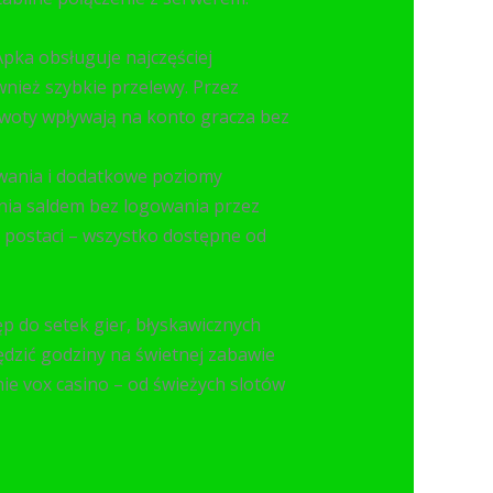
 Apka obsługuje najczęściej
wnież szybkie przelewy. Przez
kwoty wpływają na konto gracza bez
owania i dodatkowe poziomy
nia saldem bez logowania przez
j postaci – wszystko dostępne od
ęp do setek gier, błyskawicznych
ędzić godziny na świetnej zabawie
ie vox casino – od świeżych slotów