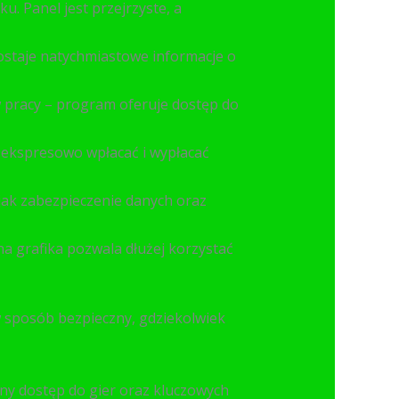
u. Panel jest przejrzyste, a
ostaje natychmiastowe informacje o
w pracy – program oferuje dostęp do
ekspresowo wpłacać i wypłacać
jak zabezpieczenie danych oraz
a grafika pozwala dłużej korzystać
 sposób bezpieczny, gdziekolwiek
łny dostęp do gier oraz kluczowych