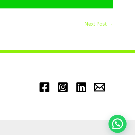
Next Post
→