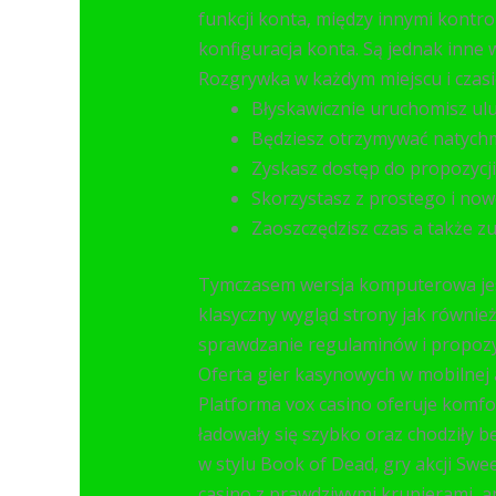
funkcji konta, między innymi kontrol
konfiguracja konta. Są jednak inne 
Rozgrywka w każdym miejscu i czasie
Błyskawicznie uruchomisz ul
Będziesz otrzymywać natych
Zyskasz dostęp do propozycji 
Skorzystasz z prostego i no
Zaoszczędzisz czas a także zuż
Tymczasem wersja komputerowa jest
klasyczny wygląd strony jak również
sprawdzanie regulaminów i propozyc
Oferta gier kasynowych w mobilnej a
Platforma vox casino oferuje komfo
ładowały się szybko oraz chodziły 
w stylu Book of Dead, gry akcji Swe
casino z prawdziwymi krupierami, ap