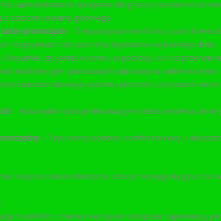
fejs zaprojektowano specjalnie dla graczy niezależnie od wiek
są z poziomu ekranu głównego.
 także promocjach
– Z wykorzystaniem funkcji push klient d
eż rozgrywkach bez potrzeby logowania się każdego dnia.
 Obojętnie, czy jesteś w domu, w podróży, lub na przerwie 
 slot machine, gier planszowych plus kasyna online na żywo.
Dzięki udoskonalonego systemu płatności użytkownik może 
ość
– Apka wykorzystuje innowacyjne zabezpieczenia, takie 
ooszczędny
– Tryb nocny podnosi komfort w nocy, i ulepszon
mać kasyno zawsze dostępne, cieszyć się wygodą gry oraz w
C
acja na telefon, również wersja na komputer zapewniają pe