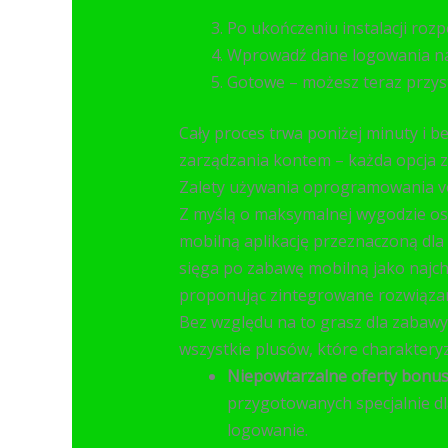
Po ukończeniu instalacji rozp
Wprowadź dane logowania na p
Gotowe – możesz teraz przystą
Cały proces trwa poniżej minuty i b
zarządzania kontem – każda opcja z
Zalety używania oprogramowania vo
Z myślą o maksymalnej wygodzie os
mobilną aplikację przeznaczoną dla
sięga po zabawę mobilną jako najchę
proponując zintegrowane rozwiązani
Bez względu na to grasz dla zabawy
wszystkie plusów, które charakteryz
Niepowtarzalne oferty bonus
przygotowanych specjalnie dl
logowanie.