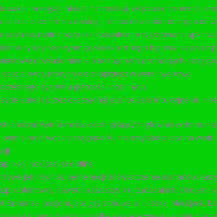
a salda, przegląd historii transakcji, włączanie promocji, ko
w zakresie komfortu obsługi, tempa działania i dostępu do w
 stała się realna poprzez specjalnie przygotowaną apki casi
ubione tytuły bez wymogu wielokrotnego logowania przez p
miastowe powiadomienia o dostępnych promocjach, rozgryw
specjalnych, których nie znajdziesz w wersji webowej.
woczesnego systemu płatności mobilnych.
ycie baterii przez oszczędnej grafice plus intuicyjnemu inte
 lepszym wyborem dla osób grających głównie w domu na w
 pełnię możliwości przeglądarki, na przykład praca na wiel
ji.
plikacji vox casino online
rtowe jak również pełne akcji doświadczenie dla fanów kasyn
bezproblemowo, nawet na starszych urządzeniach. Obojętnie
et Bonanza, pasjonujące gry stołowe w ruletkę, blackjack, ba
likacja trzyma świetną grafikę, ekspresowe działanie plus s