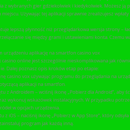
a z wybranych gier gdziekolwiek i kiedykolwiek. Możesz ją 
iejscu. Używając tej aplikacji sprawnie zrealizujesz wpłaty 
uje lepszą płynność niż przeglądarkowa wersja strony – ład
rzełączanie się między grami i ustawieniami konta. Czemu wa
m urządzeniu aplikację na smartfon casino vox
vox casino online jest szczególnie nieskomplikowana jak równ
ie. Dalej poznasz opis kroków etap po etapie:
onę casino vox używając programu do przeglądania na urząd
otyczącą aplikacji na smartfon.
u z Androidem – wciśnij ikonę „Pobierz dla Android”, aby ści
oraz wykonuj wskazówek instalacyjnych. W przypadku potrze
źródeł w opcjach urządzenia.
u z iOS – naciśnij ikonę „Pobierz w App Store”, który odsyła
zainstaluj program jak każdą inną.