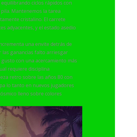
 equilibrando ciclos rápidos con
 pila. Mantenemos la tarea
tamente cristalino. El carrete
es adyacentes, y el estado asedio
 incrementa una envite detrás de
las ganancias falto arriesgar
 a gusto con una acercamiento más
al requiere disciplina
eza retro sobre las años 80 con
pa lo tanto en nuevos jugadores
ósmico lleno sobre colores