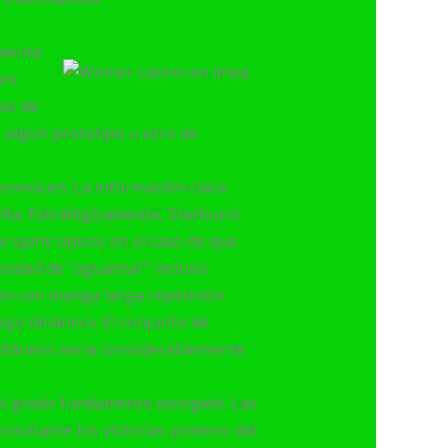
amente
ire
ipo de
r algún prototipo u otro de
econocen. La información clara
uelta. Estratégicamente, Starburst
spins tí­picos en el caso de que
esidad de “aguantar” incluso
ren con manga larga repetición
ego dinámico. El conjunto de
ultáneos serí­a considerablemente
del grado fundamento escogido. Las
nsntante los victorias primero del