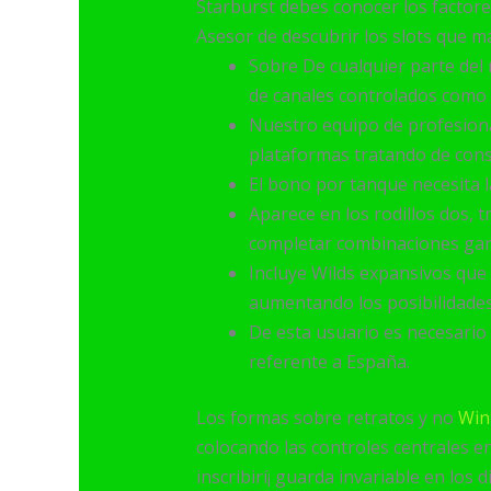
Starburst debes conocer los factore
Asesor de descubrir los slots que m
Sobre De cualquier parte del
de canales controlados como 
Nuestro equipo de profesiona
plataformas tratando de cons
El bono por tanque necesita l
Aparece en los rodillos dos, t
completar combinaciones ga
Incluye Wilds expansivos que 
aumentando los posibilidades
De esta usuario es necesario
referente a España.
Los formas sobre retratos y no
Win
colocando las controles centrales en 
inscribirí¡ guarda invariable en los 