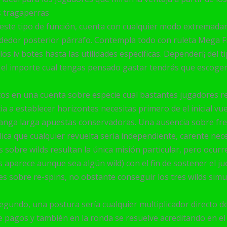
s tragaperras
 este tipo de función, cuenta con cualquier modo extremad
ededor posterior párrafo. Contempla todo con ruleta Mega F
os iv botes hasta las utilidades específicas. Dependerí¡ del t
de el importe cual tengas pensado gastar tendrás que escoge
utos en una cuenta sobre especie cual bastantes jugadores r
cia a establecer horizontes necesitas primero de el inicial v
anga larga apuestas conservadoras. Una ausencia sobre free 
ca que cualquier revuelta serí­a independiente, carente nec
s sobre wilds resultan la única misión particular, pero ocur
 aparece aunque sea algún wild) con el fin de sostener el ju
nes sobre re-spins, no obstante conseguir los tres wilds sim
egundo, una postura serí­a cualquier multiplicador directo 
pagos y también en la ronda se resuelve acreditando en el i