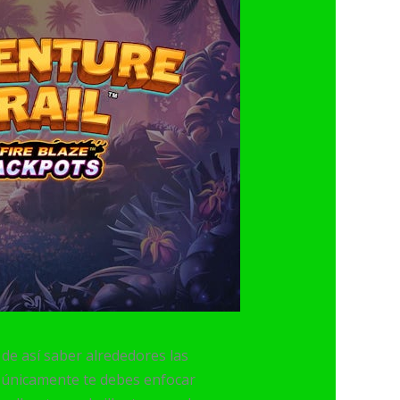
 de así saber alrededores las
s, únicamente te debes enfocar