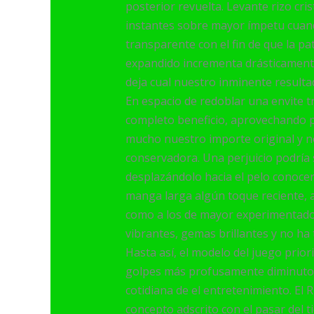
posterior revuelta. Levante rizo cr
instantes sobre mayor ímpetu cuando
transparente con el fin de que la pat
expandido incrementa drásticamente 
deja cual nuestro inminente resulta
En espacio de redoblar una envite t
completo beneficio, aprovechando p
mucho nuestro importe original y n
conservadora. Una perjuicio podrí­a 
desplazándolo hacia el pelo conoce
manga larga algún toque reciente, 
como a los de mayor experimentados
vibrantes, gemas brillantes y no ha
Hasta así, el modelo del juego prior
golpes más profusamente diminutos
cotidiana de el entretenimiento. El 
concepto adscrito con el pasar del 