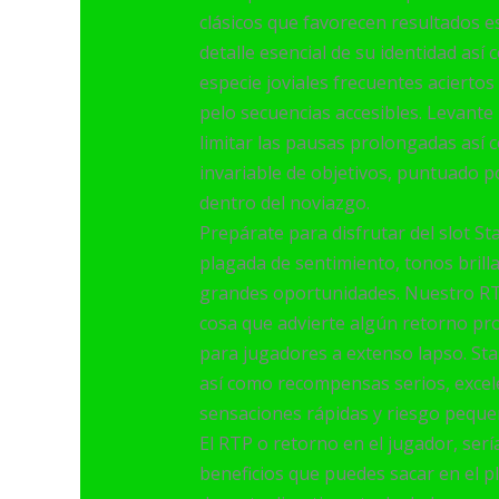
clásicos que favorecen resultados es
detalle esencial de su identidad as
especie joviales frecuentes aciertos
pelo secuencias accesibles. Levante 
limitar las pausas prolongadas así­
invariable de objetivos, puntuado p
dentro del noviazgo.
Prepárate para disfrutar del slot St
plagada de sentimiento, tonos brill
grandes oportunidades. Nuestro RTP
cosa que advierte algún retorno p
para jugadores a extenso lapso. St
así­ como recompensas serios, excel
sensaciones rápidas y riesgo peque
El RTP o retorno en el jugador, serí
beneficios que puedes sacar en el p