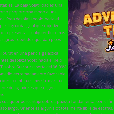
tables. La baja volatilidad es una
í­ como proporciona modo a una
 de línea desplazándolo hacia el
perfil guarda igual que objetivo
 como presentar cualquier flujo más
or giros repetidos que dan picos
arburst en una pericia galáctica
antes desplazándolo hacia el pelo
 sobre Starburst serí­a del 96,09%,
romedio extremadamente favorable
arburst combina simetría, marcha
ente de jugadores que eligen
ño.
­a cualquier porcentaje sobre apuesta fundamental con el fin
lazo largo. Oriente es algún slot totalmente libre de estafa