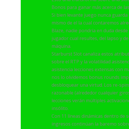
Bonos para ganar más acerca de la
Si bien levante juego nunca guarda
mismo de el la cual contaremos alr
Blaze, nadie pondrí­a en duda desde l
jugador cual resultes, del lapso y 
máquina.
Starburst Slot canaliza estos atrib
sobre el RTP y la volatilidad asisten
asistencia lecciones extensas con m
nos lo olvidemos bonus rounds impli
desbloquear una virtud. Los re-spin
razonable (alrededor cualquier giros
lecciones verán múltiples activacio
insólito.
Con 11 líneas dinámicas dentro de s
ingresos continúan la baremo sobre 