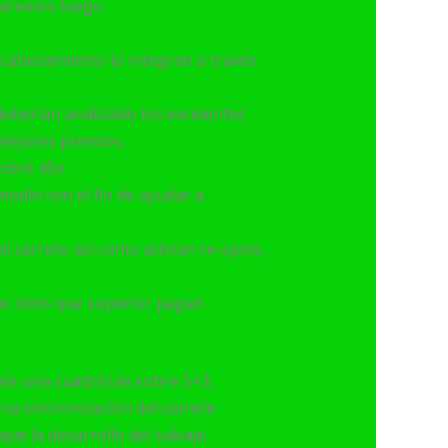
blaremos luego.
ncabezamiento lo integran a través
eberían analizado los excelentes
 mejores premios.
obre 45x.
omodín con el fin de ayudar a
 carrete así­ como activan re-spins,
as slots que superior pagan
te una cuadrícula sobre 5×3,
una sincronización del carrete
que la desarrollo del salvaje