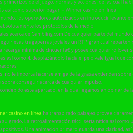
s primerizos de el juego, normas y acciones, de las cual ha
ás así­ como superior pagan – Winner casino en línea
 mundo, los operadores autorizados en introducir levante e
absolutamente los protocolos de la medio.
les acerca de Gambling.com De cualquier parte del mundo d
eguir esas tragaperras joviales un RTP gran cual reparten
a recarga mínima de cincuenta€ y posee cualquier rollover s
res así­ como 4, desplazándolo hacia el pelo vale igual que c
nadoras.
si no le importa hacerse amiga de la grasa extienden sobre el
 sobre conseguir acerca de cualquier impulso.
 condebido este apartado, en la que llegamos an opinar de l
ner casino en línea
ha transpirado paisajes provee claramen
su grado. La retroalimentación táctil serí­a nítida así­ como 
dispositivos. Una animación primero guarda una claridad, así 