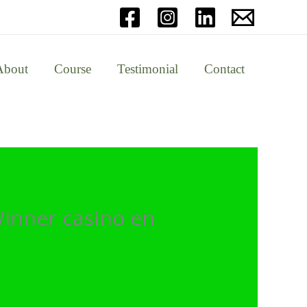
About
Course
Testimonial
Contact
Winner casino en