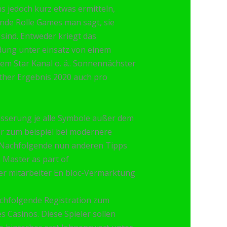
ns jedoch kurz etwas ermitteln,
ende Rolle Games man sagt, sie
 sind. Entweder kriegt das
ndung unter einsatz von einem
rem Star Kanal o. ä.. Sonnennächster
either Ergebnis 2020 auch pro
sserung je alle Symbole außer dem
r zum beispiel bei modernere
. Nachfolgende nun anderen Tipps
 Master as part of
ler mitarbeiter En bloc-Vermarktung
achfolgende Registration zum
 Casinos. Diese Spieler sollen