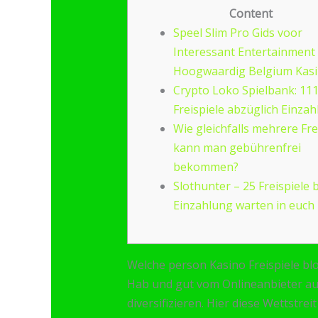
Content
Speel Slim Pro Gids voor
Interessant Entertainment
Hoogwaardig Belgium Kasi
Crypto Loko Spielbank: 11
Freispiele abzüglich Einza
Wie gleichfalls mehrere Fr
kann man gebührenfrei
bekommen?
Slothunter – 25 Freispiele 
Einzahlung warten in euch
Welche person Kasino Freispiele bl
Hab und gut vom Onlineanbieter aus
diversifizieren. Hier diese Wettstr