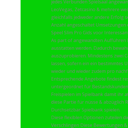
jedes Verbunden Spielsaal angewan
LeoVegas, Zetcasino & mehrere weit
gleichfalls jedweder andere Erfolg 
Anzahl angeschaltet Umsetzungen ex
Speel Slim Pro Gids voor Interessa
As part of angewandten Aufführen h
ausstatten werden. Dadurch bewahr
auszuprobieren. Mindestens zwei C
lassen, sofern ein ein bestimmtes Um
wieder und wieder zudem pro nachfol
Entsprechende Angebote findest re
untergeordnet für Bestandskunden g
Freispielen im Spielbank damit ihr 
diese Partie für nüsse & abzüglich Re
Durchsetzbar Spielbank spielen.
Diese flexiblen Optionen zuteilen d
Verschlingen Diese Bewertungen & e