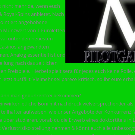
s nicht mehr da, wenn euch
 Royal-Spins anbietet. Nach
pointiert angehobene
em Münzwert von 1 Euroletten
eval unter den neuesten
 Casinos angewandten
n. Analog essentiell ist und
llung nach das zeitlichen
en Freispiele. Hierbei spielt sera für jedes euch keine Roll
 letzt ausfällt. Vielmehr sei parece kritisch, so ihr eure er
s kann man gebührenfrei bekommen?
nwirken etliche Boni mit nachdruck vielversprechender als
rteilhafter aufweisen, wie unser Angebote der Konkurrenz. Wi
r studieren, vorab du die Erwerb eines doktortitels in Li
 Verlustrisiko stellung nehmen & könnt euch alle unbesorgt