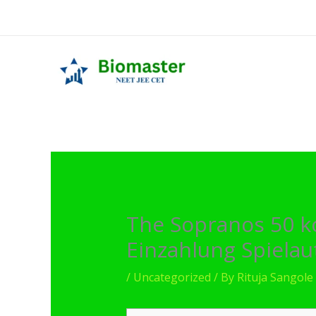
Skip
to
content
The Sopranos 50 k
Einzahlung Spiela
/
Uncategorized
/ By
Rituja Sangole