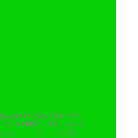
te wissen, so unser Einsätze immer
die Limits unter 10 Euro & 100 Ecu
& immer weiter wächst, bietet fast