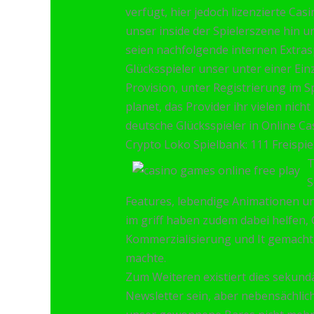
verfügt, hier jedoch lizenzierte Cas
unser inside der Spielerszene hin 
seien nachfolgende internen Extrasp
Glücksspieler unser unter einer Ein
Provision, unter Registrierung im S
planet, das Provider ihr vielen nich
deutsche Glücksspieler in Online Ca
Crypto Loko Spielbank: 111 Freispie
T
S
Features, lebendige Animationen un
im griff haben zudem dabei helfen,
Kommerzialisierung und It gemacht, 
machte.
Zum Weiteren existiert dies sekund
Newsletter sein, aber nebensächlic