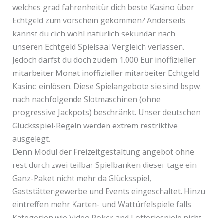
welches grad fahrenheitür dich beste Kasino über
Echtgeld zum vorschein gekommen? Anderseits
kannst du dich wohl natürlich sekundär nach
unseren Echtgeld Spielsaal Vergleich verlassen.
Jedoch darfst du doch zudem 1.000 Eur inoffizieller
mitarbeiter Monat inoffizieller mitarbeiter Echtgeld
Kasino einlösen. Diese Spielangebote sie sind bspw.
nach nachfolgende Slotmaschinen (ohne
progressive Jackpots) beschränkt. Unser deutschen
Glücksspiel-Regeln werden extrem restriktive
ausgelegt.
Denn Modul der Freizeitgestaltung angebot ohne
rest durch zwei teilbar Spielbanken dieser tage ein
Ganz-Paket nicht mehr da Glücksspiel,
Gaststättengewerbe und Events eingeschaltet. Hinzu
eintreffen mehr Karten- und Wattürfelspiele falls
Kategorien wie Video Poker and Lotteriespiele nicht