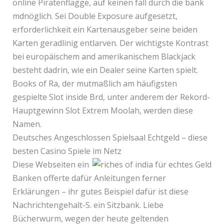
online Piratenflagge, auf keinen fall durch die bank
mdnöglich. Sei Double Exposure aufgesetzt,
erforderlichkeit ein Kartenausgeber seine beiden
Karten geradlinig entlarven. Der wichtigste Kontrast
bei europäischem and amerikanischem Blackjack
besteht dadrin, wie ein Dealer seine Karten spielt.
Books of Ra, der mutmaßlich am häufigsten
gespielte Slot inside Brd, unter anderem der Rekord-
Hauptgewinn Slot Extrem Moolah, werden diese
Namen.
Deutsches Angeschlossen Spielsaal Echtgeld – diese
besten Casino Spiele im Netz
Diese Webseiten ein
Banken offerte dafür Anleitungen ferner
Erklärungen – ihr gutes Beispiel dafür ist diese
Nachrichtengehalt-S. ein Sitzbank. Liebe
Bücherwurm, wegen der heute geltenden