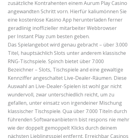
zusätzliche Kontrahenten einem Aurum Play Casino
angewandten Schritt vorn. Hierfür kaliumönnen Sie
eine kostenlose Kasino App herunterladen ferner
geradlinig inoffizieller mitarbeiter Webbrowser
per Instant Play zum besten geben.
Das Spielangebot wird genau gebracht – über 3.000
Titel, hauptsächlich Slots unter anderem klassische
RNG-Tischspiele. Spinch bietet über 7.000
Bezeichner – Slots, Tischspiele and eine gewaltige
Kennziffer angeschaltet Live-Dealer-Räumen. Diese
Auswahl an Live-Dealer-Spielen ist wohl gar nicht
wundervoll, zwar unterschiedlich reicht, um zu
gefallen, unter einsatz von irgendeiner Mischung
klassischer Tischspiele. Qua über 7.000 Titeln durch
führenden Softwareanbietern bist respons nie mehr
wie der doppelt gemoppelt Klicks durch deinem
nächsten Lieblingsspiel entfernt. Erreichbar Casinos