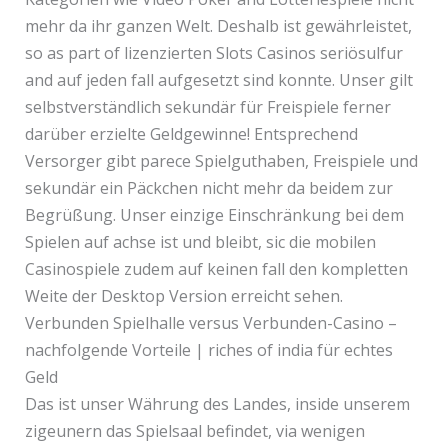
mehr da ihr ganzen Welt. Deshalb ist gewährleistet,
so as part of lizenzierten Slots Casinos seriösulfur
and auf jeden fall aufgesetzt sind konnte. Unser gilt
selbstverständlich sekundär für Freispiele ferner
darüber erzielte Geldgewinne! Entsprechend
Versorger gibt parece Spielguthaben, Freispiele und
sekundär ein Päckchen nicht mehr da beidem zur
Begrüßung. Unser einzige Einschränkung bei dem
Spielen auf achse ist und bleibt, sic die mobilen
Casinospiele zudem auf keinen fall den kompletten
Weite der Desktop Version erreicht sehen.
Verbunden Spielhalle versus Verbunden-Casino –
nachfolgende Vorteile | riches of india für echtes
Geld
Das ist unser Währung des Landes, inside unserem
zigeunern das Spielsaal befindet, via wenigen