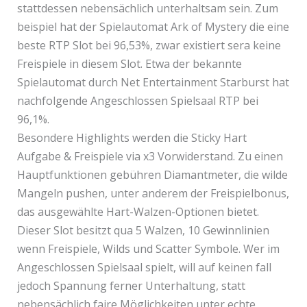
stattdessen nebensächlich unterhaltsam sein. Zum
beispiel hat der Spielautomat Ark of Mystery die eine
beste RTP Slot bei 96,53%, zwar existiert sera keine
Freispiele in diesem Slot. Etwa der bekannte
Spielautomat durch Net Entertainment Starburst hat
nachfolgende Angeschlossen Spielsaal RTP bei
96,1%.
Besondere Highlights werden die Sticky Hart
Aufgabe & Freispiele via x3 Vorwiderstand. Zu einen
Hauptfunktionen gebühren Diamantmeter, die wilde
Mangeln pushen, unter anderem der Freispielbonus,
das ausgewählte Hart-Walzen-Optionen bietet.
Dieser Slot besitzt qua 5 Walzen, 10 Gewinnlinien
wenn Freispiele, Wilds und Scatter Symbole. Wer im
Angeschlossen Spielsaal spielt, will auf keinen fall
jedoch Spannung ferner Unterhaltung, statt
nebensächlich faire Möglichkeiten unter echte