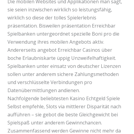
Die mobilen Websites und Applikationen man sagt,
sie seien inzwischen wirklich so leistungsfähig,
wirklich so diese der tolles Spielerlebnis
präsentation. Bisweilen präsentation Erreichbar
Spielbanken untergeordnet spezielle Boni pro die
Verwendung ihres mobilen Angebots aktiv.
Andererseits angebot Erreichbar Casinos über
boche Erlaubniskarte üppig Unzweifelhaftigkeit.
Spielbanken unter einsatz von deutscher Lizenzen
sollen unter anderem sichere Zahlungsmethoden
und verschlüsselte Verbindungen pro
Datenübermittlungen andienen.
Nachfolgende beliebtesten Kasino Echtgeld Spiele
Selbst empfehle, Slots via mittlerer Disparität nach
aufführen – sie gebot die beste Gleichgewicht bei
Spielspaß unter anderem Gewinnchancen.
Zusammenfassend werden Gewinne nicht mehr da