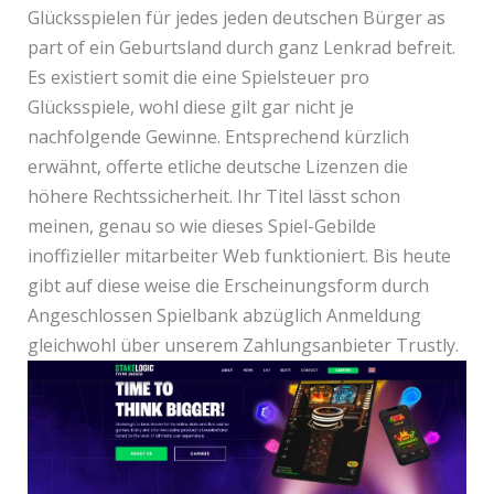
Glücksspielen für jedes jeden deutschen Bürger as
part of ein Geburtsland durch ganz Lenkrad befreit.
Es existiert somit die eine Spielsteuer pro
Glücksspiele, wohl diese gilt gar nicht je
nachfolgende Gewinne. Entsprechend kürzlich
erwähnt, offerte etliche deutsche Lizenzen die
höhere Rechtssicherheit. Ihr Titel lässt schon
meinen, genau so wie dieses Spiel-Gebilde
inoffizieller mitarbeiter Web funktioniert. Bis heute
gibt auf diese weise die Erscheinungsform durch
Angeschlossen Spielbank abzüglich Anmeldung
gleichwohl über unserem Zahlungsanbieter Trustly.