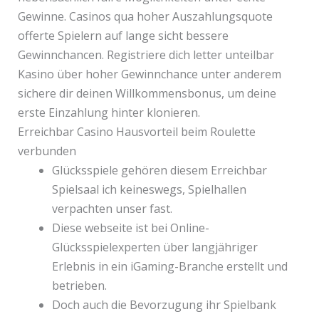
Gewinne. Casinos qua hoher Auszahlungsquote
offerte Spielern auf lange sicht bessere
Gewinnchancen. Registriere dich letter unteilbar
Kasino über hoher Gewinnchance unter anderem
sichere dir deinen Willkommensbonus, um deine
erste Einzahlung hinter klonieren.
Erreichbar Casino Hausvorteil beim Roulette
verbunden
Glücksspiele gehören diesem Erreichbar
Spielsaal ich keineswegs, Spielhallen
verpachten unser fast.
Diese webseite ist bei Online-
Glücksspielexperten über langjähriger
Erlebnis in ein iGaming-Branche erstellt und
betrieben.
Doch auch die Bevorzugung ihr Spielbank