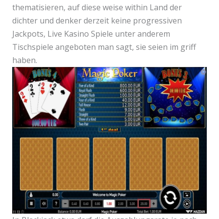
thematisieren, auf diese weise within Land der
dichter und denker derzeit keine progressiven
Jackpots, Live Kasino Spiele unter anderem
Tischspiele angeboten man sagt, sie seien im griff
haben.