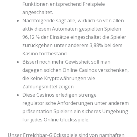
Funktionen entsprechend Freispiele
angeschaltet.
Nachfolgende sagt alle, wirklich so von allen
aktiv diesem Automaten gespielten Spielen
96,12 % der Einsätze eingeschaltet die Spieler
zurückgehen unter anderem 3,88% bei dem
Kasino fortbestand.
Bisserl noch mehr Gewissheit soll man
dagegen solchen Online Casinos verschenken,
die keine Kryptowährungen wie
Zahlungsmittel zeigen.
Diese Casinos erledigen strenge
regulatorische Anforderungen unter anderem
präsentation Spielern ein sicheres Umgebung
für jedes Online Glücksspiele.
Unser Erreichbar-Glücksspiele sind von namhaften