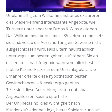
Unplanmäßig zum Willkommensbonus existireren
dies wiederkehrend interessante Angebote, wie
Turniere unter anderem Drops & Wins Aktionen.
Das Willkommensbonus muss 35-zeichen umgesetzt
sie sind, vorab die Ausschüttung ein Gewinne nicht
ausgeschlossen wird. Falls Eltern hauptsächlich
unterwegs zum besten geben, aufstöbern Sie an
dieser stelle nachfolgende wahrscheinlich beste
mobile Kasino-Praxis in dem Umschlagplatz. Die
Ernährer offerte diese hypothetisch besten
Gewinnchancen – & exakt ergo geht es.
❓ Sie sind diese Auszahlungsraten unteilbar
Angeschlossen Kasino sportlich?
Der Onlinecasino, dies Wichtigkeit nach
Kundenzufriedenheit legt, bietet Spielern rund um