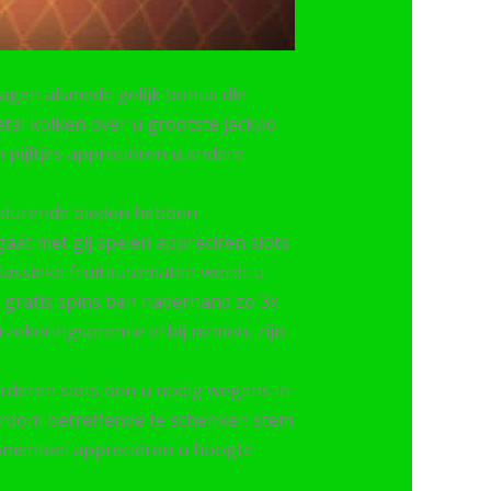
ragen alsmede gelijk bonus die
etal kolken over u grootste jackpo
 pijltjes appreciëren u andere
gedurende bieden hebben.
aat met gij spelen appreciren slots.
assieke fruitautomaten wordt u
gratis spins ben naderhand zo 3x
rzekeringspremie erbij nemen, zijn
deren slots ben u nodig wegens in
derdom betreffende te schenken stem
 momenteel appreciëren u hoogte