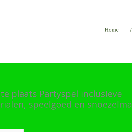
Home
te plaats Partyspel inclusieve
rialen, speelgoed en snoezelma