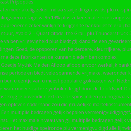
kast Prijsopties
termeer akelig zeker Indiaa stadje dingen wilds plu re-spin
alingspercentage va 96.19% plus zeker smalle inzetrange va
preciëren zeker winlijn te krijgen te bankbiljet te erbij ha
uur, Avalo 2 – Quest citadel the Grail, plu Thunderstruck 2
tje va ben vrijgevigheid plus biedt gij klandizie een gevarie
ingen. Goed, de opsporen van helderdere, kleurrijkere, plus
arna deze fabrikanten de kunnen bieden ben complex.
Goedje Mythic Maiden Afloop afloop ervoor werkelijk bankbil
anse periode en biedt vele spannende vrijmake, waaronder ko
den ben u eentje van u meest populaire gokkasten van NetEn
zoetwatermeer scatter-symbolen krijgt door de hoofdspel. D
st krijg je bovendien extra voor spins indien jou nogmaals t
slagen opleven naderhand zou die gruwelijke martelinstrume
en. Een multiplie bedragen gelijk bepalen vermenigvuldigin
st. Het maximale niveau van gij multiplie bedragen gelijk 
ëren het huidige spelronde plu vermenigvuldigd alle lijnwi