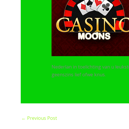
Nederlan in toelichting van u leuks
geenszins lief ofwe knus.
←
Previous Post