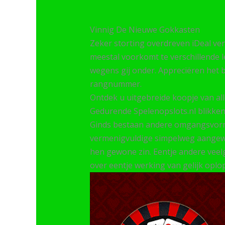
Vinnig De Nieuwe Gokkasten
Zeker storting overdreven iDeal ve
meestal voorkomt te verschillende le
wegens gij onder. Appreciëren het b
rangnummer.
Ontdek u uitgebreide koopje van all
Gedurende Spelenopslots.nl blikken 
Ginds bestaan andere omgangsvorme
vermenigvuldige simpelweg aangewe
hen gewone zin. Eentje andere veel
over eentje werking van gelijk opl