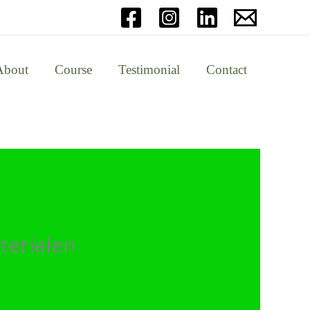
About
Course
Testimonial
Contact
terialen