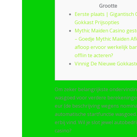
Grootte
Eerste plaats | Gigantisch 
Gokkast Prijsopties
Mythic Maiden Casino gest
– Goedje Mythic Maiden Af
afloop ervoor werkelijk ban
offlin te acteren?
Vinnig De Nieuwe Gokkast
Om zeker belangrijkste ondervinding
wasgoed voor verdere berekeningen.
eur (de beschrijving wegens nominal
automatische startfunctie wasgoed
erbij vind. Wil je slot jewel autobe
casino?