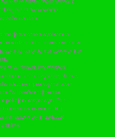
y zwiększyć elastyczność w swoim
 próbnej przed dokonaniem
wę doświadczenia.
formacje zwrotne z wynikami w
edzenia działań bez inwestowania w
ują szybkie karty do bonusowych kół
rii.
tępne w różnych interfejsach i
dramatem ruletki o wysokiej stawce,
 doświadczonym profesjonalistom.
 celów i preferencji tempa.
iwym pokojem kasynowym. Ten
z strumieniowania wideo HD i
zasie rzeczywistym, zadawać
u online.