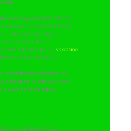
kowej.
rzędzi zapobiegawczych do obrony
ekt zarządzania bezpieczeństwem
ach autorytatywnego organu
i priorytety w zakresie
rtualne zakłady, takie jak
voxcasino
rdzenia przejrzystości i
y i kontrolowany systemem, co
atwo dostępne, co daje członkom
role tożsamości pomagają
tania – a kiedy to zrobią,