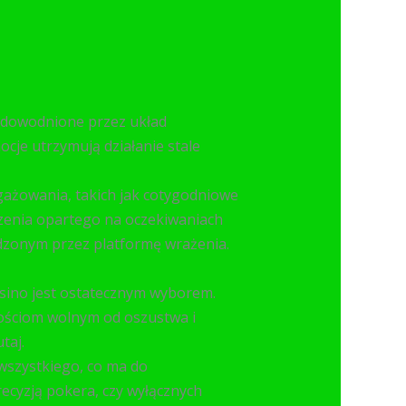
 udowodnione przez układ
cje utrzymują działanie stale
ażowania, takich jak cotygodniowe
czenia opartego na oczekiwaniach
dzonym przez platformę wrażenia.
sino jest ostatecznym wyborem.
ościom wolnym od oszustwa i
taj.
e wszystkiego, co ma do
ecyzją pokera, czy wyłącznych