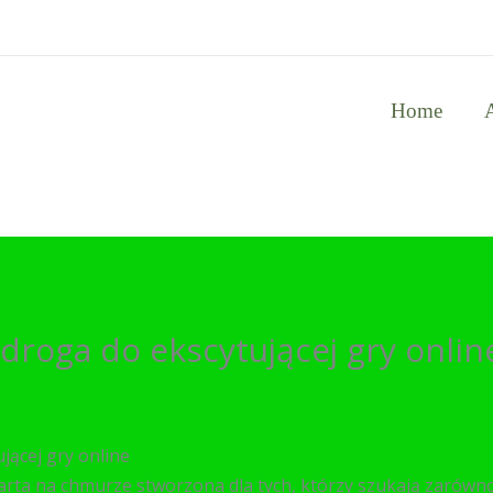
Home
 droga do ekscytującej gry onlin
jącej gry online
parta na chmurze stworzona dla tych, którzy szukają zarówno