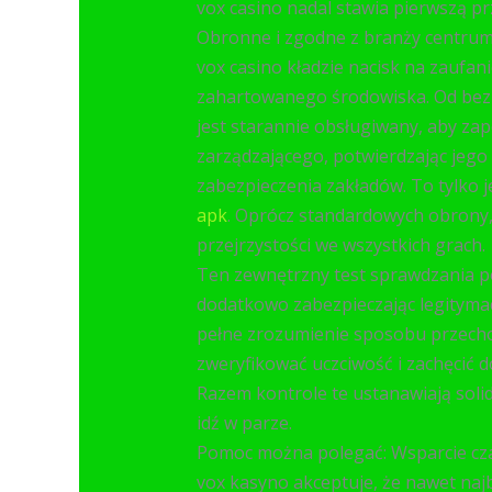
vox casino nadal stawia pierwszą pr
Obronne i zgodne z branży centrum
vox casino kładzie nacisk na zaufa
zahartowanego środowiska. Od bezp
jest starannie obsługiwany, aby z
zarządzającego, potwierdzając jego 
zabezpieczenia zakładów. To tylko j
apk
. Oprócz standardowych obrony,
przejrzystości we wszystkich grach.
Ten zewnętrzny test sprawdzania p
dodatkowo zabezpieczając legitymac
pełne zrozumienie sposobu przecho
zweryfikować uczciwość i zachęcić d
Razem kontrole te ustanawiają soli
idź w parze.
Pomoc można polegać: Wsparcie czat
vox kasyno akceptuje, że nawet najb