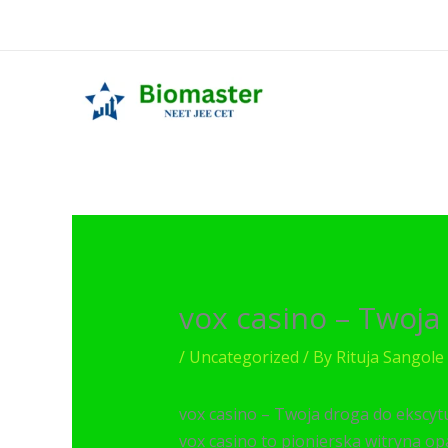
Skip
to
content
vox casino – Twoja
/
Uncategorized
/ By
Rituja Sangole
vox casino – Twoja droga do ekscytu
vox casino to pionierska witryna o