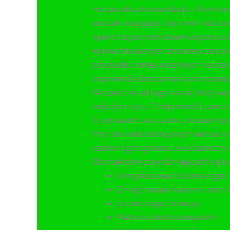
niezawodna komunikacja z klientem 
portale reagujące, aby zminimalizow
opieki za pośrednictwem wsparcia M
wykwalifikowanym członkiem zespołu 
przypadku mniej wrażliwych na cza
odpowiedź-dostosowaną do rozwiąz
Niezależnie od tego kanał, który wy
zwięzłym stylu. Z odpowiedzi zawsze
Co prowadzi vox casino prowadzi p
Przy tak wielu dostępnych wirtualn
casino login sprawia, że ​​ostatecz
Oto niektóre z wyróżniających się ko
Kompleksowa biblioteka gier
Zintegrowane kasyno i amp; 
przekonujące bonusy
Płatności dostosowywane