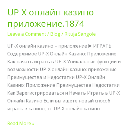
UP-X онлайн казино
UP-
X
приложение.1874
онлайн
казино
Leave a Comment
/
Blog
/
Rituja Sangole
приложение.1874
UP-X онлайн казино – приложение ▶️ ИГРАТЬ
Содержимое UP-X Онлайн Казино: Приложение
Как начать играть в UP-X Уникальные функции и
возможности UP-X онлайн казино: приложение
Преимущества и Недостатки UP-X Онлайн
Казино: Приложение Преимущества Недостатки
Как Зарегистрироваться и Начать Играть в UP-X
Онлайн Казино Если вы ищете новый способ
играть в казино, то UP-X онлайн казино:
Read More »