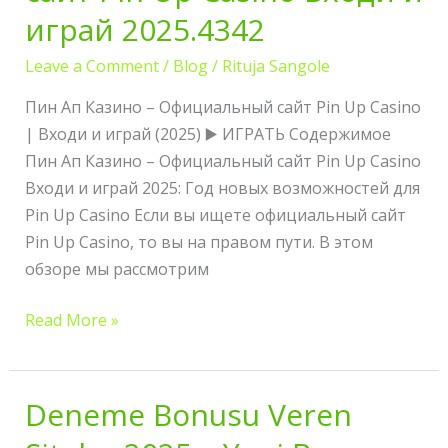
играй 2025.4342
сайт
Pin
Leave a Comment
/
Blog
/
Rituja Sangole
Up
Casino
Пин Ап Казино – Официальный сайт Pin Up Casino
Входи
| Входи и играй (2025) ▶️ ИГРАТЬ Содержимое
и
Пин Ап Казино – Официальный сайт Pin Up Casino
играй
Входи и играй 2025: Год новых возможностей для
2025.4342
Pin Up Casino Если вы ищете официальный сайт
Pin Up Casino, то вы на правом пути. В этом
обзоре мы рассмотрим
Read More »
Deneme Bonusu Veren
Deneme
Bonusu