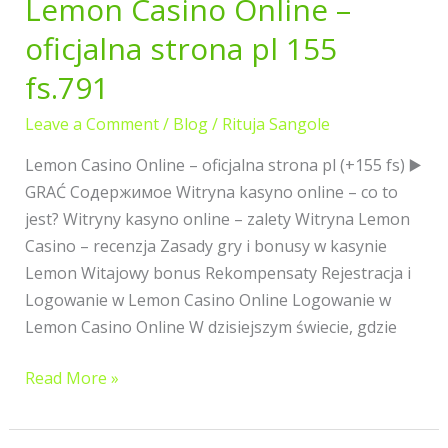
Lemon Casino Online –
Lemon
Casino
oficjalna strona pl 155
Online
fs.791
–
oficjalna
Leave a Comment
/
Blog
/
Rituja Sangole
strona
pl
Lemon Casino Online – oficjalna strona pl (+155 fs) ▶️
155
GRAĆ Содержимое Witryna kasyno online – co to
fs.791
jest? Witryny kasyno online – zalety Witryna Lemon
Casino – recenzja Zasady gry i bonusy w kasynie
Lemon Witajowy bonus Rekompensaty Rejestracja i
Logowanie w Lemon Casino Online Logowanie w
Lemon Casino Online W dzisiejszym świecie, gdzie
Read More »