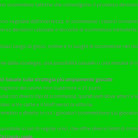
ono scommesse tattiche che coinvolgono il processo decision
sono regolate dall’incertezza, le scommesse i classici consen
erso decisioni calcolate e tecniche di scommessa metodiche.
alsiasi luogo di gioco, online e in luoghi di scommesse nel 
e dalla strategia, una possibilità casuale o una miscela di s
nò basate sulla strategia più ampiamente giocate
migliore del casinò non superiore a 21 punti.
una con diversi tipi di scommessa, quindi vedi dove atterra la
poker a tre carte e il bluff verso la vittoria.
renetico e diretto in cui i giocatori scommettono sul giocato
ponibile in set di regole unici, che offre diversi limiti di sc
d’azzardo reale