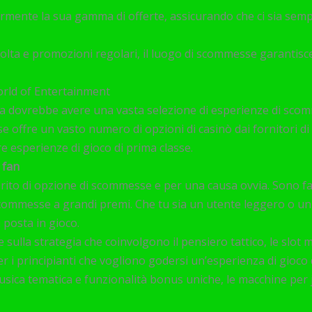
rmente la sua gamma di offerte, assicurando che ci sia sem
olta e promozioni regolari, il luogo di scommesse garantisc
World of Entertainment
a dovrebbe avere una vasta selezione di esperienze di scom
se offre un vasto numero di opzioni di casinò dai fornitori di
 esperienze di gioco di prima classe.
 fan
orito di opzione di scommesse e per una causa ovvia. Sono fac
commesse a grandi premi. Che tu sia un utente leggero o un 
a posta in gioco.
sulla strategia che coinvolgono il pensiero tattico, le slot 
per i principianti che vogliono godersi un’esperienza di gioco
 musica tematica e funzionalità bonus uniche, le macchine pe