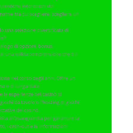
autentiche interazioni del
ative tra cui scegliere, scegliere un
do una selezione diversificata di
um?
talogo di opzioni, bonus,
rai una solida comprensione che è il
ione nel corso degli anni. Offre un
ma e di lunga data.
e le esperienze del casinò si
ochi da tavolo o l’hosting di giochi
ttative del casinò.
atica all’avanguardia per garantire la
nto, i cash-out e le informazioni