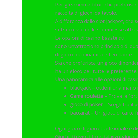
Per gli scommettitori che preferisc
raccolta di giochi da tavolo.
A differenza delle slot jackpot, che 
sul successo delle scommesse attrav
Le opzioni di casinò basate su
sono un’attrazione principale di qu
di gioco più dinamica ed eccitante.
Sia che preferisca un gioco dipendent
ha un gioco per tutte le preferenze.
Una panoramica alle opzioni di casi
blackjack
– ottieni una mano 
Game roulette
– Prova la fort
gioco di poker
– Scegli tra il 
baccarat
– Un gioco di carte f
Ogni gioco di gioco tradizionale è dis
Giochi di rivenditore dal vivo-gioco 