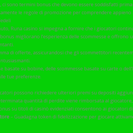
o, ci sono termini bonus che devono essere soddisfatti prima
entamente le regole di promozione per comprendere appieno i 
edeli
nuto, Runa casino si impegna a fornire che i giocatori continu
i bonus migliorano l’esperienza delle scommesse e offrono 
ntanti.
mma di offerte, assicurandosi che gli scommettitori recentem
entusiasmanti.
e basate su bobine, delle scommesse basate su carte o dell’hos
le tue preferenze.
ocatori possono richiedere ulteriori premi su depositi aggiunt
terminata quantità di perdite viene rimborsata al giocatore, 
nus su titoli di casinò evidenziati consentono ai giocatori di
atore
– Guadagna token di fidelizzazione per giocare attiva