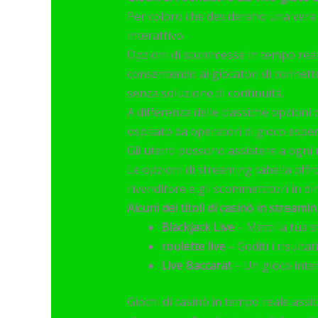
Per coloro che desiderano una vera 
interattivo.
Opzioni di scommesse in tempo reale
consentendo ai giocatori di connetter
senza soluzione di continuità.
A differenza delle classiche opzioni d
ospitato da operatori di gioco esper
Gli utenti possono assistere a ogni 
Le opzioni di streaming tabella off
rivenditore e gli scommettitori in d
Alcuni dei titoli di casinò in stream
Blackjack Live
– Metti la tua 
roulette live
– Goditi i risulta
Live Baccarat
– Un gioco inte
Giochi di casinò in tempo reale assi