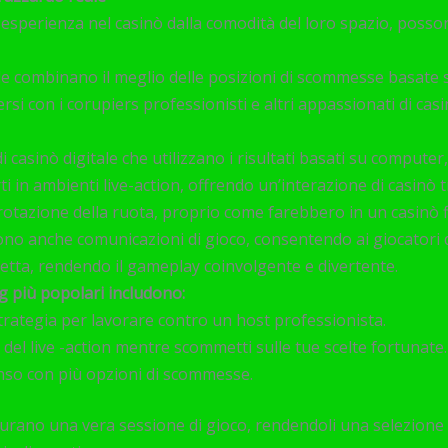
esperienza nel casinò dalla comodità del loro spazio, posso
 combinano il meglio delle posizioni di scommesse basate su
si con i corupiers professionisti e altri appassionati di cas
i casinò digitale che utilizzano i risultati basati su computer
ti in ambienti live-action, offrendo un’interazione di casinò
rotazione della ruota, proprio come farebbero in un casinò fi
rono anche comunicazioni di gioco, consentendo ai giocatori 
iretta, rendendo il gameplay coinvolgente e divertente.
ing più popolari includono:
strategia per lavorare contro un host professionista.
ti del live -action mentre scommetti sulle tue scelte fortunate.
nso con più opzioni di scommesse.
curano una vera sessione di gioco, rendendoli una selezione 