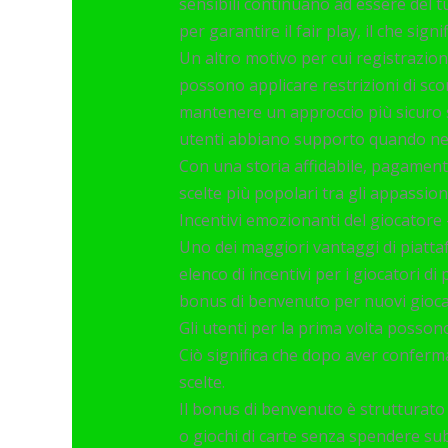
sensibili continuano ad essere del t
per garantire il fair play, il che sign
Un altro motivo per cui registrazion
possono applicare restrizioni di sco
mantenere un approccio più sicuro su
utenti abbiano supporto quando ne
Con una storia affidabile, pagament
scelte più popolari tra gli appassio
Incentivi emozionanti del giocatore
Uno dei maggiori vantaggi di piatta
elenco di incentivi per i giocatori di 
bonus di benvenuto per nuovi gioca
Gli utenti per la prima volta posson
Ciò significa che dopo aver conferm
scelte.
Il bonus di benvenuto è strutturato 
o giochi di carte senza spendere subi