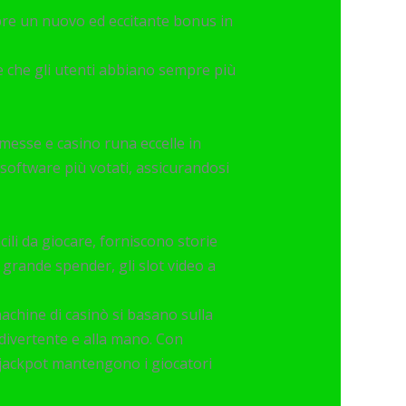
pre un nuovo ed eccitante bonus in
e che gli utenti abbiano sempre più
messe e casino runa eccelle in
 software più votati, assicurandosi
ili da giocare, forniscono storie
grande spender, gli slot video a
machine di casinò si basano sulla
 divertente e alla mano. Con
r jackpot mantengono i giocatori