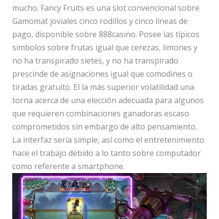
mucho. Fancy Fruits es una slot convencional sobre
Gamomat joviales cinco rodillos y cinco líneas de
pago, disponible sobre 888casino. Posee las típicos
símbolos sobre frutas igual que cerezas, limones y
no ha transpirado sietes, y no ha transpirado
prescinde de asignaciones igual que comodines o
tiradas gratuito. El la más superior volatilidad una
torna acerca de una elección adecuada para algunos
que requieren combinaciones ganadoras escaso
comprometidos sin embargo de alto pensamiento.
La interfaz serí­a simple, así­ como el entretenimiento
hace el trabajo debido a lo tanto sobre computador
como referente a smartphone.