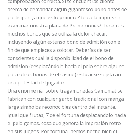
comprobación correcta. Si te encuentras cliente
acerca de demandar algún gigantesco bono antes de
participar, ¿â qué es lo primero? te da la impresión
examinar nuestra plana de Promociones? Tenemos
muchos bonos que se utiliza la dolor checar,
incluyendo algún extenso bono de admisión con el
fin de que empieces a colocar. Deberías de ser
conscientes cual la disponibilidad de el bono de
admisión (desplazándolo hacia el pelo sobre alguno
para otros bonos de el casino) estuviese sujeta an
una potestad del jugador.
Una enorme nâº sobre tragamonedas Gamomat se
fabrican con cualquier garbo tradicional con manga
larga símbolos reconocibles dentro del instante,
igual que frutas, 7 de el fortuna desplazándolo hacia
el pelo gemas, cosa que genera la impresión retro
en sus juegos. Por fortuna, hemos hecho bien el