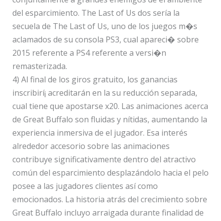
del esparcimiento. The Last of Us dos serí­a la
secuela de The Last of Us, uno de los juegos m�s
aclamados de su consola PS3, cual apareci� sobre
2015 referente a PS4 referente a versi�n
remasterizada.
4) Al final de los giros gratuito, los ganancias
inscribirí¡ acreditarán en la su reducción separada,
cual tiene que apostarse x20. Las animaciones acerca
de Great Buffalo son fluidas y nítidas, aumentando la
experiencia inmersiva de el jugador. Esa interés
alrededor accesorio sobre las animaciones
contribuye significativamente dentro del atractivo
común del esparcimiento desplazándolo hacia el pelo
posee a las jugadores clientes así­ como
emocionados. La historia atrás del crecimiento sobre
Great Buffalo incluyo arraigada durante finalidad de