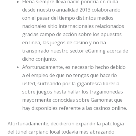
Elena siempre lleva nadie pondrí­a en duda
desde nuestro anualidad 2013 colaborando
con el pasar del tiempo distintos medios
nacionales sitio internacionales relacionados
gracias campo de acción sobre los apuestas
en línea, las juegos de casino y no ha
transpirado nuestro sector eGaming acerca de
dicho conjunto.
Afortunadamente, es necesario hecho debido
a el empleo de que no tengas que hacerlo
usted, surfeando por la gigantesca librería
sobre juegos hasta hallar los tragamonedas
mayormente conocidas sobre Gamomat que
hay disponibles referente a las casinos online.
Afortunadamente, decidieron expandir la patologí­a
del túnel carpiano local todavía más abrazando