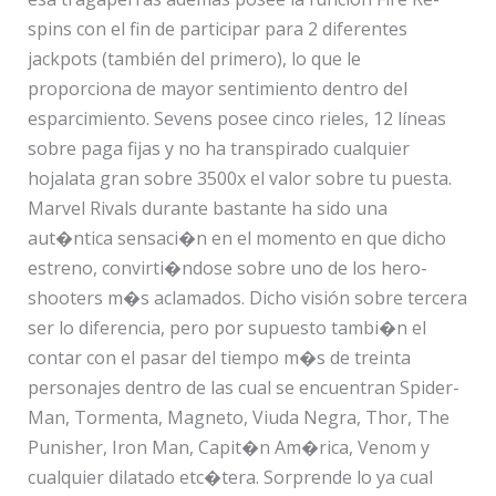
spins con el fin de participar para 2 diferentes
jackpots (también del primero), lo que le
proporciona de mayor sentimiento dentro del
esparcimiento. Sevens posee cinco rieles, 12 líneas
sobre paga fijas y no ha transpirado cualquier
hojalata gran sobre 3500x el valor sobre tu puesta.
Marvel Rivals durante bastante ha sido una
aut�ntica sensaci�n en el momento en que dicho
estreno, convirti�ndose sobre uno de los hero-
shooters m�s aclamados. Dicho visión sobre tercera
ser lo diferencia, pero por supuesto tambi�n el
contar con el pasar del tiempo m�s de treinta
personajes dentro de las cual se encuentran Spider-
Man, Tormenta, Magneto, Viuda Negra, Thor, The
Punisher, Iron Man, Capit�n Am�rica, Venom y
cualquier dilatado etc�tera. Sorprende lo ya cual