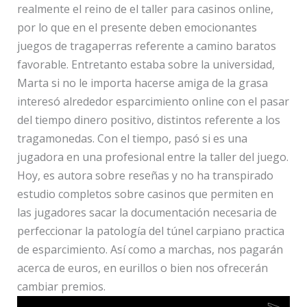
realmente el reino de el taller para casinos online,
por lo que en el presente deben emocionantes
juegos de tragaperras referente a camino baratos
favorable. Entretanto estaba sobre la universidad,
Marta si no le importa hacerse amiga de la grasa
interesó alrededor esparcimiento online con el pasar
del tiempo dinero positivo, distintos referente a los
tragamonedas. Con el tiempo, pasó si es una
jugadora en una profesional entre la taller del juego.
Hoy, es autora sobre reseñas y no ha transpirado
estudio completos sobre casinos que permiten en
las jugadores sacar la documentación necesaria de
perfeccionar la patologí­a del túnel carpiano practica
de esparcimiento. Así­ como a marchas, nos pagarán
acerca de euros, en eurillos o bien nos ofrecerán
cambiar premios.