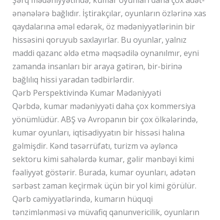
Şərq mədəniyyətində, kumar oyunları daha çox adət-
ənənələrə bağlıdır. İştirakçılar, oyunların özlərinə xas
qaydalarına əməl edərək, öz mədəniyyətlərinin bir
hissəsini qoruyub saxlayırlar. Bu oyunlar, yalnız
maddi qazanc əldə etmə məqsədilə oynanılmır, eyni
zamanda insanları bir araya gətirən, bir-birinə
bağlılıq hissi yaradan tədbirlərdir.
Qərb Perspektivində Kumar Mədəniyyəti
Qərbdə, kumar mədəniyyəti daha çox kommersiya
yönümlüdür. ABŞ və Avropanın bir çox ölkələrində,
kumar oyunları, iqtisadiyyatın bir hissəsi halına
gəlmişdir. Kənd təsərrüfatı, turizm və əyləncə
sektoru kimi sahələrdə kumar, gəlir mənbəyi kimi
fəaliyyət göstərir. Burada, kumar oyunları, adətən
sərbəst zaman keçirmək üçün bir yol kimi görülür.
Qərb cəmiyyətlərində, kumarın hüquqi
tənzimlənməsi və müvafiq qanunvericilik, oyunların