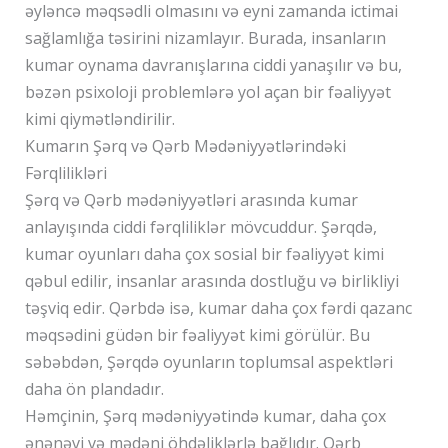
əyləncə məqsədli olmasını və eyni zamanda ictimai
sağlamlığa təsirini nizamlayır. Burada, insanların
kumar oynama davranışlarına ciddi yanaşılır və bu,
bəzən psixoloji problemlərə yol açan bir fəaliyyət
kimi qiymətləndirilir.
Kumarın Şərq və Qərb Mədəniyyətlərindəki
Fərqlilikləri
Şərq və Qərb mədəniyyətləri arasında kumar
anlayışında ciddi fərqliliklər mövcuddur. Şərqdə,
kumar oyunları daha çox sosial bir fəaliyyət kimi
qəbul edilir, insanlar arasında dostluğu və birlikliyi
təşviq edir. Qərbdə isə, kumar daha çox fərdi qazanc
məqsədini güdən bir fəaliyyət kimi görülür. Bu
səbəbdən, Şərqdə oyunların toplumsal aspektləri
daha ön plandadır.
Həmçinin, Şərq mədəniyyətində kumar, daha çox
ənənəvi və mədəni öhdəliklərlə bağlıdır. Qərb