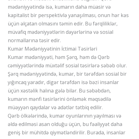
mədəniyyətində isə, kumarın daha müasir və
kapitalist bir perspektivlə yanaşılması, onun hər kəs
üçün əlçatan olmasını təmin edir. Bu fərqliliklər,
müvafiq mədəniyyətlərin dəyərlərinə və sosial
normallarına təsir edir.
Kumar Mədəniyyətinin İctimai Təsirləri
Kumar mədəniyyəti, həm Şərq, həm də Qərb
cəmiyyətlərində müxtəlif sosial təsirlərə səbəb olur.
Şərq mədəniyyətində, kumar, bir tərəfdən sosial bir
yığıncaq yaradır, digər tərəfdən isə bəzi insanlar
üçün xəstəlik halına gələ bilər. Bu səbəbdən,
kumarın mənfi təsirlərini önləmək məqsədilə
müəyyən qaydalar və adətlər tətbiq edilir.
Qərb ölkələrində, kumar oyunlarının yayılması və
əldə edilməsi asan olduğu üçün, bu fəaliyyət daha
geniş bir mühitdə qiymətləndirilir. Burada, insanlar