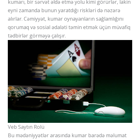
kumarı, bir sərvət əldə etmə yolu kimi görürlər, lakin
eyni zamanda bunun yaratdığı riskləri də nəzərə
alırlar. Cəmiyyət, kumar oynayanların sağlamlığını
qorumaq və sosial ədaləti təmin etmək üçün müvafiq
tədbirlər görməyə çalışır.
Veb Saytın Rolü
Bu mədəniyyətlər arasında kumar barədə məlumat