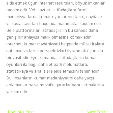
əldə etmək üçün internet resursları, böyük imkanlar
təqdim edir. Veb saytlar, istifadəçilərə fərqli
mədəniyyətlərdə kumar oyunlarının tarixi, qaydaları
və sosial təsirləri haqqında məlumatlar təqdim edir.
Belə platformalar, istifadəçilərin bu sahədə daha
geniş bir anlayışa malik olmasına kömək edir.
İnternet, kumar mədəniyyəti haqqında müzakirələrə
qatılmaq və fərqli perspektivləri öyrənmək üçün əla
bir vasitədir. Eyni zamanda, istifadəçilərin kumar
oyunları ilə bağlı daha etibarlı məlumatlara,
statistikaya və analizlərə əldə etməsini təmin edir.
Bu, insanların kumar mədəniyyətini daha yaxşı
anlamaqlarına və müvafiq qərarlar qəbul etmələrinə
yardım edir.
←
Previous Post
Next Post
→