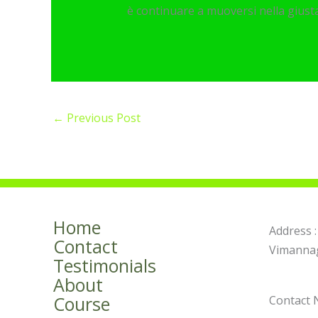
è continuare a muoversi nella giusta
←
Previous Post
Home
Address :
Contact
Vimannag
Testimonials
About
Course
Contact 