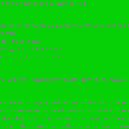
ento a intervalli ad alta intensità (HIIT).
successo del tuo programma di allenamento. Una scarsa quali
rogressi.
e le 9 ore per notte.
tuo programma di allenamento.
ento come yoga o meditazione.
icativamente il metabolismo e la prestazione fisica. Assicur
e non noti ancora progressi, potresti considerare un period
orto calorico per riattivare il metabolismo prima di tornare 
stione dei grassi richiede pazienza e perseveranza. Con l’app
ntinuare il tuo percorso verso il benessere. Ricorda, ogni pi