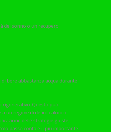
tà del sonno o un recupero
ati di bere abbastanza acqua durante
o rigenerativo. Questo può
a un regime di deficit calorico.
licazione delle strategie giuste,
ccolo passo conta e il più importante