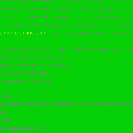
bustione dei grassi può essere una delle sfide più frustranti 
ia composizione corporea. Dopo settimane di progressi, ci 
ve e la motivazione che diminuisce. È importante ricordare c
. Tuttavia, ci sono strategie efficaci che possono aiutarti a 
egalmente-online.com/
trovi solo steroidi collaudati, consigliati
verifica un plateau è che il corpo si adatta a un apporto calor
a e apportare delle modifiche.
ne per stimolare il metabolismo.
rie in modo controllato.
per aumentare la sazietà.
amento
le nell’attivazione del metabolismo e nella combustione dei 
ine.
ività.
ata degli allenamenti.