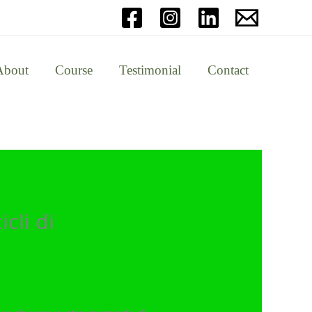
About
Course
Testimonial
Contact
cli di