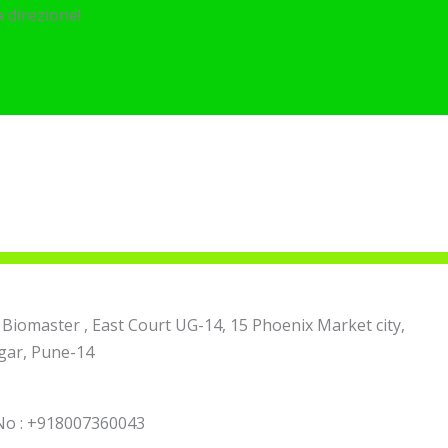
 direzione!
 Biomaster , East Court UG-14, 15 Phoenix Market city,
ar, Pune-14
No : +918007360043