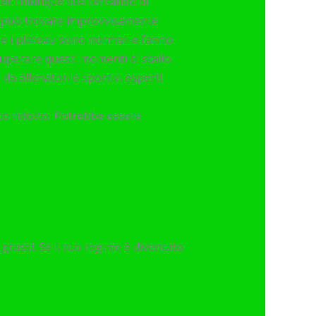
per chiunque stia cercando di
si può trovare improvvisamente
he i plateau sono normali e fanno
superare questi momenti di stallo.
 da allenatori e sportivi esperti.
ico ridotto. Potrebbe essere
grassi. Se il tuo regime è diventato