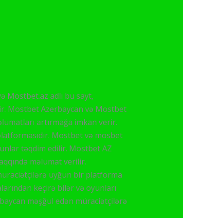
 Mostbet.az adlı bu sayt,
edir. Mostbet Azerbaycan və Mostbet
əlumatları artırmağa imkan verir.
platformasıdır. Mostbet və mosbet
nlar təqdim edilir. Mostbet AZ
aqqında məlumat verilir.
üraciətçilərə uyğun bir platforma
arından keçirə bilər və oyunları
rbaycan məşğul edən müraciətçilərə