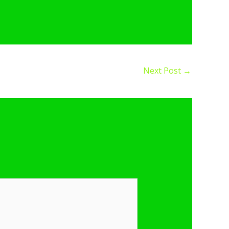
Next Post
→