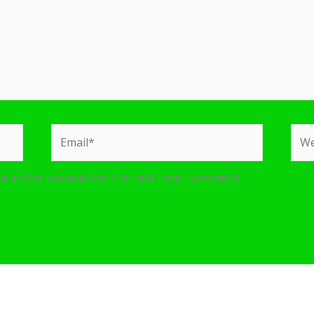
Email*
Web
e in this browser for the next time I comment.