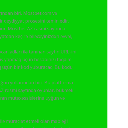
ından biri. Mostbet.com və
 qeydiyyat prosesini təmin edir.
nur. Mostbet AZ rəsmi saytında
atdan keçirə biləcəyinizdən əvvəl,
n adları ilə tanınan saytın URL-ini
iriş yapmaq üçün hesabınızı təqdim
maq üçün bir kod yuburacaq. Bu kodu
ğun yollarından biri. Bu platforma
 AZ rəsmi saytında oyunlar, bukmek
anın mütəxəssislərinə uyğun və
lə müraciət etməli olan məbləği