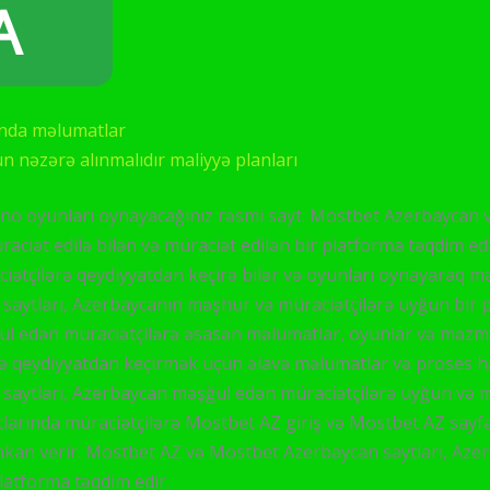
A
ında məlumatlar
nəzərə alınmalıdır maliyyə planları
o oyunları oynayacağınız rəsmi sayt. Mostbet Azerbaycan və
raciət edilə bilən və müraciət edilən bir platforma təqdim 
ciətçilərə qeydiyyatdan keçirə bilər və oyunları oynayaraq m
aytları, Azerbaycanın məşhur və müraciətçilərə uyğun bir 
ul edən müraciətçilərə əsasən məlumatlar, oyunlar və məzmu
rə qeydiyyatdan keçirmək üçün əlavə məlumatlar və proses h
aytları, Azerbaycan məşğul edən müraciətçilərə uyğun və m
larında müraciətçilərə Mostbet AZ giriş və Mostbet AZ sayfal
kan verir. Mostbet AZ və Mostbet Azerbaycan saytları, Aze
latforma təqdim edir.