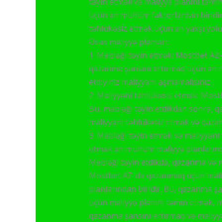
təyin etməli və maliyyə planını təmi
üçün ən mühüm faktorlardan biridir
təhlükəsiz etmək üçün ən yaxşı yolu
Əsas maliyyə planları:
1. Məbləği təyin etmək: Mostbet AZ-
qazanma şansını artırmaq üçün ən m
etdiyiniz maliyyəni aşmamalısınız.
2. Maliyyəni təhlükəsiz etmək: Mos
Bu, məbləği təyin etdikdən sonra, 
maliyyəni təhlükəsiz etmək və qazan
3. Məbləği təyin etmək və maliyyən
etmək ən mühüm maliyyə planlarından
Məbləği təyin etdikdə, qazanma və m
Mostbet AZ-da qazanmaq üçün maliy
planlarından biridir. Bu, qazanma ş
üçün maliyyə planını təmin etmək, m
qazanma şansını artırmaq və maliyyə