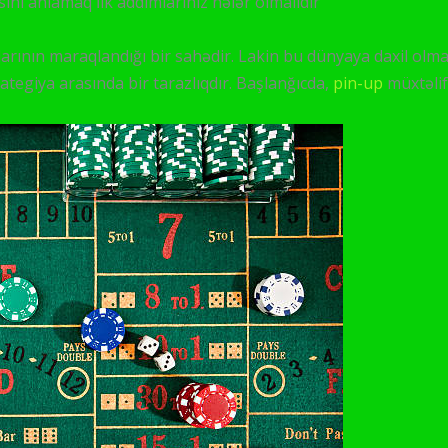
nı anlamaq İlk addımlarınız nələr olmalıdır
rının maraqlandığı bir sahədir. Lakin bu dünyaya daxil olma
tegiya arasında bir tarazlıqdır. Başlanğıcda,
pin-up
müxtəlif