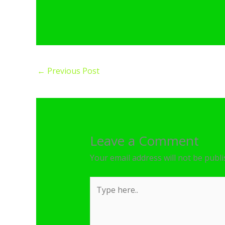
←
Previous Post
Leave a Comment
Your email address will not be publi
Type
here..