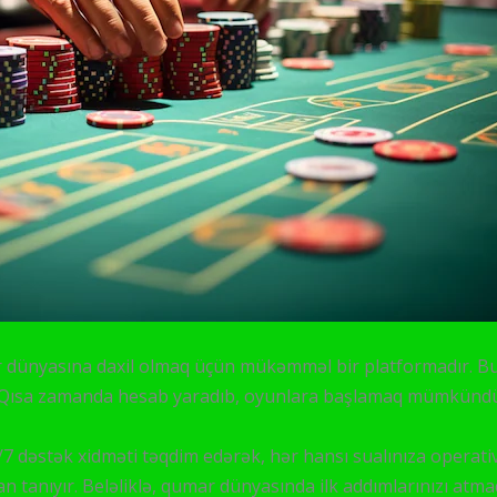
dünyasına daxil olmaq üçün mükəmməl bir platformadır. Bu p
. Qısa zamanda hesab yaradıb, oyunlara başlamaq mümkündür.
/7 dəstək xidməti təqdim edərək, hər hansı sualınıza operativ 
tanıyır. Beləliklə, qumar dünyasında ilk addımlarınızı atmaq