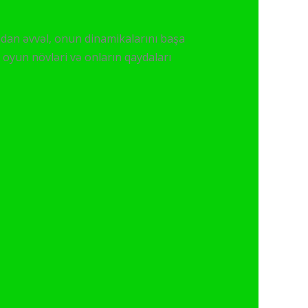
dan əvvəl, onun dinamikalarını başa
 oyun növləri və onların qaydaları