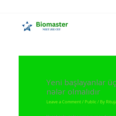
Skip
to
content
Yeni başlayanlar ü
nələr olmalıdır
Leave a Comment
/
Public
/ By
Rituj