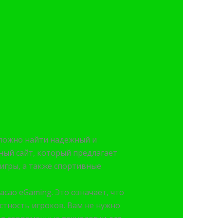
сложно найти надежный и
ный сайт, который предлагает
игры, а также спортивные
cao eGaming. Это означает, что
стность игроков. Вам не нужно