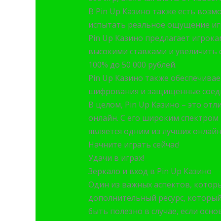
В Pin Up Казино также есть возм
испытать реальное ощущение игр
Pin Up Казино предлагает игрока
высокими ставками и увеличить 
100% до 50 000 рублей.
Pin Up Казино также обеспечива
шифрования и защищенные соед
В целом, Pin Up Казино – это о
онлайн. С его широким спектром 
является одним из лучших онлайн
Начните играть сейчас!
Удачи в играх!
Зеркало и вход в Pin Up Казино
Один из важных аспектов, который
дополнительный ресурс, который 
быть полезно в случае, если осно