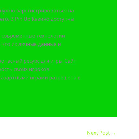
 нужно зарегистрироваться на
его. В Pin Up Казино доступны
уя современные технологии
 что их личные данные и
опасный ресурс для игры. Сайт
ность своих игроков.
ра азартными играми разрешена в
Next Post
→