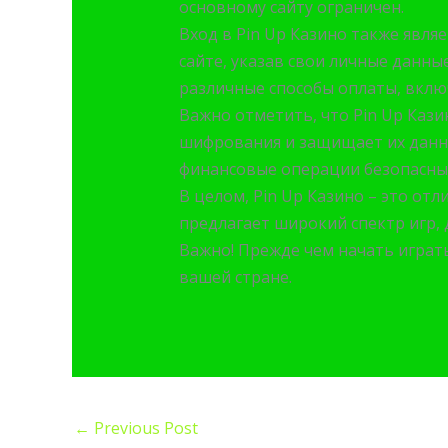
основному сайту ограничен.
Вход в Pin Up Казино также явля
сайте, указав свои личные данные
различные способы оплаты, включ
Важно отметить, что Pin Up Кази
шифрования и защищает их данные
финансовые операции безопасны
В целом, Pin Up Казино – это от
предлагает широкий спектр игр, 
Важно! Прежде чем начать играть
вашей стране.
←
Previous Post