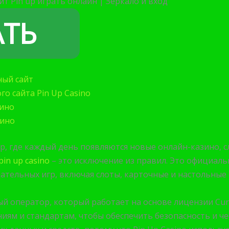
т Pin up играть онлайн | Зеркало и вход
АТЬ
ный сайт
 сайта Pin Up Casino
зино
зино
р, где каждый день появляются новые онлайн-казино, 
pin up casino
– это исключение из правил. Это официаль
ательных игр, включая слоты, карточные и настольные 
ый оператор, который работает на основе лицензии Cura
иям и стандартам, чтобы обеспечить безопасность и че