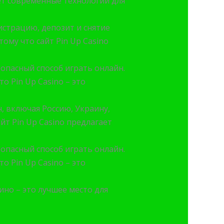
ует современные технологии для
истрацию, депозит и снятие
тому что сайт Pin Up Casino
зопасный способ играть онлайн.
о Pin Up Casino – это
н, включая Россию, Украину,
йт Pin Up Casino предлагает
зопасный способ играть онлайн.
о Pin Up Casino – это
ино – это лучшее место для