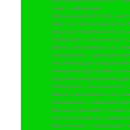
беспокоиться о безопасности сво
защиты информации.
Официальный сайт Pin Up Casino 
средств, а также доступ к играм.
предлагает подробные инструкци
Pin Up Casino – это лучшее мест
Вам не нужно беспокоиться о том,
проверенный и надежный операт
Зеркало и вход на официальный с
Белоруссию и другие. Вам не нужн
подробные инструкции и поддерж
Pin Up Casino – это лучшее мест
Вам не нужно беспокоиться о том,
проверенный и надежный операт
Никогда не забывайте о важности
игроков, которые ищут развлека
Пин Ап казино – Официальный са