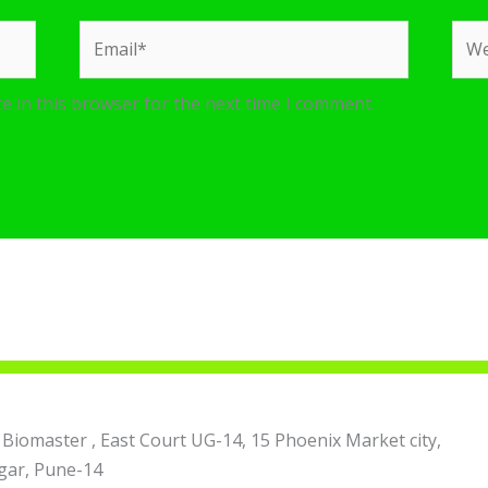
Email*
Web
e in this browser for the next time I comment.
 Biomaster , East Court UG-14, 15 Phoenix Market city,
ar, Pune-14